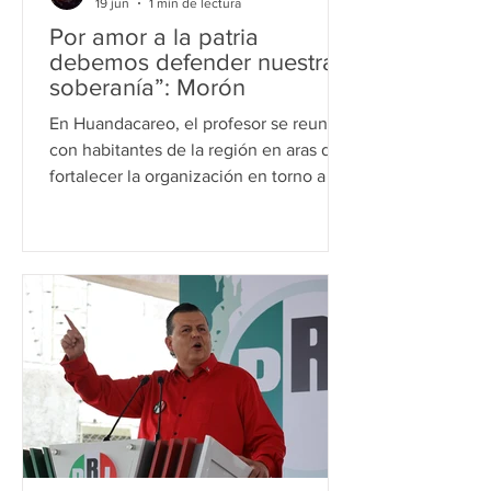
19 jun
1 min de lectura
Por amor a la patria
debemos defender nuestra
soberanía”: Morón
En Huandacareo, el profesor se reunió
con habitantes de la región en aras de
fortalecer la organización en torno a la
Cuarta Transformación Huandacareo,
Mich., a 19 de junio de 2026.- Bajo la
premisa de fortalecer la organización
en torno a la defensa de la soberanía
nacional, el senador de la República,
Raúl Morón Orozco, encabezó una
asamblea informativa en este
municipio, donde se congregaron
pobladores y liderazgos de la región
comprometidos con la consolidación de
la vid