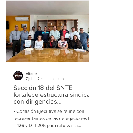
consolidar la transformación en
Michoacán”, aseguró el profesor Raúl
Morón Orozco, en diálogos estratégicos
con diversos sectores productivos y
sociales del municipio de Uruapan,
como parte de sus recorridos de trabajo
en la entidad. Durante los encuentros,
en
Altorre
7 jul
2 min de lectura
Sección 18 del SNTE
fortalece estructura sindical
con dirigencias
delegacionales de
• Comisión Ejecutiva se reúne con
Tarímbaro
representantes de las delegaciones D-
II-126 y D-II-205 para reforzar la
organización sindical. • Destacan la