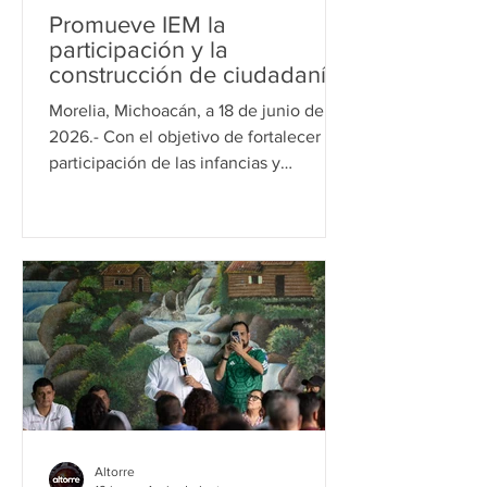
Promueve IEM la
participación y la
construcción de ciudadanía
desde la infancia con el
Morelia, Michoacán, a 18 de junio de
Consejo de Participación
2026.- Con el objetivo de fortalecer la
Infantil 2026
participación de las infancias y
fomentar valores democráticos como la
cooperación, el respeto, la inclusión y
el trabajo en equipo, el Instituto
Electoral de Michoacán (IEM) llevó a
cabo el Consejo de Participación
Infantil 2026, un espacio de encuentro
y aprendizaje donde niñas y niños
desarrollaron actividades lúdicas y
creativas orientadas a la construcción
de ciudadanía. Durante la inauguración
Altorre