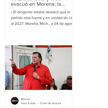
evacuó en Morena; la
presidenta tiene
• El dirigente estatal destacó que el
oportunidad de depurarlo y
partido está fuerte y en unidad de cara
dejar de ser un narco-
al 2027. Morelia, Mich., a 04 de agosto
partido": Memo Valencia
de 2026.- Hoy el Partido
Revolucionario Institucional está muy
bien, la gran ventaja es que la sociedad
sabe que es un PRI distinto, porque se
tomó un desparasitante y evacuó lo
peorcito en Morena, afirmó el dirigente
estatal, Memo Valencia, tras ratificar
que el tricolor llegará fuerte y en
unidad a la próxima jornada electoral.
“Saben que lo peorcito del PRI
Altorre
hace 6 días
2 min de lectura