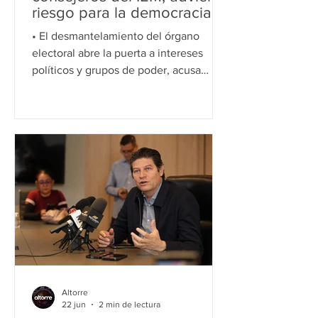
riesgo para la democracia
en Michoacán
• El desmantelamiento del órgano
electoral abre la puerta a intereses
políticos y grupos de poder, acusa
Memo Valencia.• Raúl Morón busca
controlar al árbitro electoral rumbo a
2027, señala el dirigente priista.
Morelia, Michoacán, 23 de junio de
2026.- El Partido Revolucionario
Institucional (PRI) anunció que
impugnará la resolución mediante la
cual fueron removidos el presidente y
cuatro consejeros del Instituto Electoral
de Michoacán (IEM), al considerar que
se trata de un
Altorre
22 jun
2 min de lectura