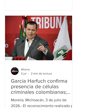
unidad y el trabajo coordinado como
ejes para la defensa de los derechos
del magisterio. Tarímbaro, Mich. 7 de
julio 2026- La Comisión Ejecutiva de la
Sección 18 del Sindicato Nacional de
Trabajadores de la Educación (SNTE)
sostuvo una reunión de presentación y
trabajo con los Comités Ejecutivos
Delegacionales de las delegaciones D-
II-
Altorre
3 jul
2 min de lectura
García Harfuch confirma
presencia de células
criminales colombianas;
Bedolla fue permisivo, acusa
Morelia, Michoacán, 3 de julio de
Memo Valencia.
2026.- El reconocimiento realizado por