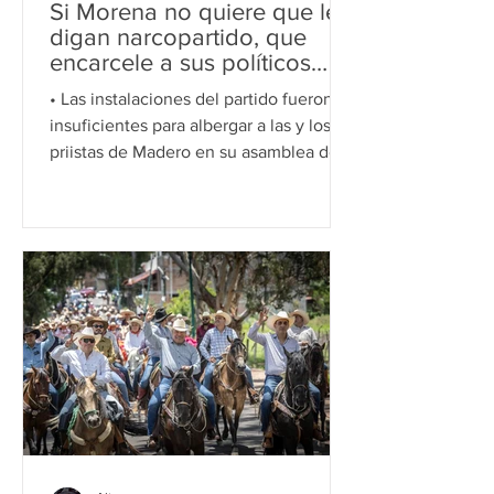
Si Morena no quiere que le
digan narcopartido, que
encarcele a sus políticos
vinculados a la delincuencia:
• Las instalaciones del partido fueron
Memo Valencia
insuficientes para albergar a las y los
priistas de Madero en su asamblea de
cara a la renovación de la dirigencia
municipal. *Madero, Michoacán, a 01 de
agosto de 2026.-* Si Morena quiere que
le dejen de llamar narcopartido, que
meta a la cárcel a sus políticos
vinculados con la delincuencia
organizada, solo así demostrará que
quiere el bien para México, aseguró el
dirigente estatal del PRI, Memo
Valencia. "Yo voy a seguir diciendo,
son