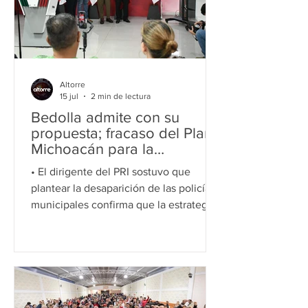
Elizabeth Agustín Santos, y aseguró
que el partido dará acompañamiento a
mujeres que enfrenten situaciones
similares
Altorre
15 jul
2 min de lectura
Bedolla admite con su
propuesta; fracaso del Plan
Michoacán para la
Construcción de la Paz:
• El dirigente del PRI sostuvo que
Memo Valencia
plantear la desaparición de las policías
municipales confirma que la estrategia
estatal de seguridad no dio resultados y
recordó que muchos mandos fueron
designados por los gobiernos estatal y
federal. Morelia, Mich., 15 de julio de
2026.- La propuesta del gobernador
Alfredo Ramírez Bedolla de