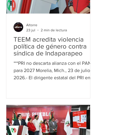
difundida por su equipo, las reuniones
se llevaron a cabo de manera simultá
Altorre
23 jul
2 min de lectura
TEEM acredita violencia
política de género contra
síndica de Indaparapeo
***PRI no descarta alianza con el PAN
para 2027 Morelia, Mich., 23 de julio de
2026.- El dirigente estatal del PRI en
Michoacán, Guillermo "Memo"
Valencia, respaldó la resolución del
Tribunal Electoral del Estado de
Michoacán (TEEM) que determinó la
existencia de violencia política contra
las mujeres en razón de género en
perjuicio de la síndica de Indaparapeo,