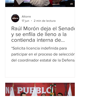
remoción de su presidente y cuatro
Altorre
17 jun
2 min de lectura
Raúl Morón deja el Senado
y se enfila de lleno a la
contienda interna de
Morena por Michoacán
*Solicita licencia indefinida para
participar en el proceso de selección
del coordinador estatal de la Defensa
de la Transformación rumbo a la
elección de 2027 Morelia, Michoacán,
17 de junio de 2026.- En una decisión
que busca marcar distancia de las
críticas por actos anticipados de
campaña y fortalecer su aspiración
dentro de Morena, el senador Raúl
Morón Orozco solicitó licencia