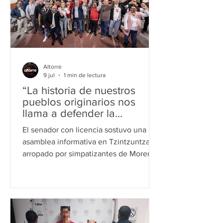
desaparecer las policías municipales y
transferir las funciones de seguridad a
la Guardia Nacional representa, a decir
del dirigente estatal del PRI e
Altorre
9 jul
1 min de lectura
“La historia de nuestros
pueblos originarios nos
llama a defender la
soberanía”: Morón
El senador con licencia sostuvo una
asamblea informativa en Tzintzuntzan,
arropado por simpatizantes de Morena,
el Partido del Trabajo y representantes
de sectores sociales Tzintzuntzan,
Mich., a 09 de julio de 2026.- Desde la
capital del Imperio P'urhépecha,
Tzintzuntzan, el senador con licencia