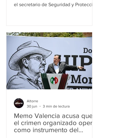
el secretario de Seguridad y Protección
Ciudadana, Omar García Harfuch, sobre
la operación de células del crimen
organizado con participación de
ciudadanos colombianos y la presencia
de un grupo criminal en la zona sur de
Morelia reavivó las críticas de la
oposición sobre la estrategia de
seguridad en Michoacán. Tras las
declaraciones del funcionario federal,
el dirigente estatal del PRI, Guillermo
"Memo
Altorre
30 jun
3 min de lectura
Memo Valencia acusa que
el crimen organizado opera
como instrumento del
Estado para infundir miedo