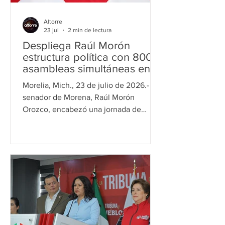
Altorre
23 jul
2 min de lectura
Despliega Raúl Morón
estructura política con 800
asambleas simultáneas en
78 municipios de Michoacán
Morelia, Mich., 23 de julio de 2026.- El
senador de Morena, Raúl Morón
Orozco, encabezó una jornada de
movilización territorial con la
realización de 800 asambleas
informativas en 78 municipios de
Michoacán, como parte de las
actividades relacionadas con el proceso
interno para la designación de la
Coordinación Estatal en Defensa de la
Transformación y la Soberanía
Nacional. De acuerdo con información