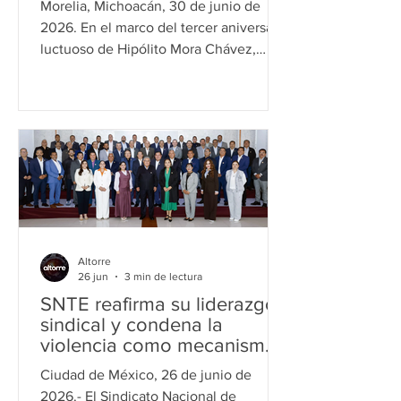
Morelia, Michoacán, 30 de junio de
en la población
2026. En el marco del tercer aniversario
luctuoso de Hipólito Mora Chávez,
exlíder de los grupos de autodefensa
de la tenencia de Felipe Carrillo Puerto,
mejor conocida como La Ruana, el
dirigente estatal del PRI en Michoacán,
Guillermo "Memo" Valencia Reyes,
lanzó una de las acusaciones más
severas en contra de los gobiernos
federal y estatal al afirmar que el
crimen organizado se ha convertido en
Altorre
"un instrumento del Estado" para
26 jun
3 min de lectura
mantener a
SNTE reafirma su liderazgo
sindical y condena la
violencia como mecanismo
de presión
Ciudad de México, 26 de junio de
2026.- El Sindicato Nacional de