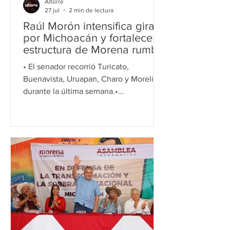
Altorre
27 jul
2 min de lectura
Raúl Morón intensifica gira
por Michoacán y fortalece
estructura de Morena rumbo
a la organización territorial
• El senador recorrió Turicato,
Buenavista, Uruapan, Charo y Morelia
durante la última semana.•
Simpatizantes realizaron encuentros en
diversos municipios para respaldar el
proyecto de la Cuarta Transformación.
Morelia, Michoacán, 27 de julio de
2026.- El senador Raúl Morón Orozco
intensificó durante la última semana su
agenda de trabajo en Michoacán con
una gira por los municipios de Turicato,
Buenavista, Uruapan, Charo y Morelia,
donde sostuvo reuniones y asambleas
con simp