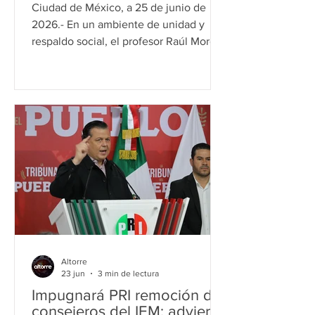
2027
Ciudad de México, a 25 de junio de
2026.- En un ambiente de unidad y
respaldo social, el profesor Raúl Morón
Orozco formalizó su registro como
Coordinador Estatal en Defensa de la
Transformación y la Soberanía
Nacional, con el objetivo de trabajar por
hacer realidad los anhelos del pueblo
de Michoacán. Durante el encuentro,
destacó de manera significativa la
postura del Partido del Trabajo (PT),
institución que tomó la determinación
de registrar a Morón Orozco como su
aspiran
Altorre
23 jun
3 min de lectura
Impugnará PRI remoción de
consejeros del IEM; advierte