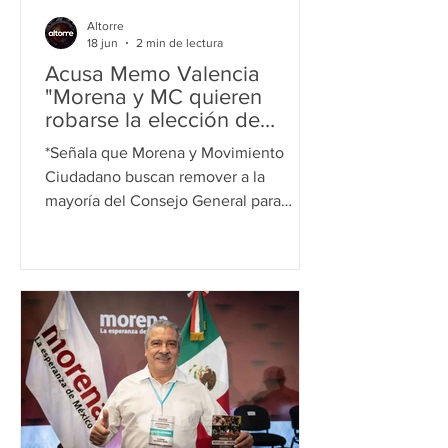
Altorre
18 jun
2 min de lectura
Acusa Memo Valencia
"Morena y MC quieren
robarse la elección de
2027"
*Señala que Morena y Movimiento
Ciudadano buscan remover a la
mayoría del Consejo General para
controlar al árbitro electoral de
Michoacán. Morelia, Michoacán, 18 de
junio de 2026.- En medio de la
creciente disputa por la sucesión
gubernamental de 2027, el dirigente
estatal del PRI, Guillermo "Memo"
Valencia Reyes, denunció lo que
calificó como un intento de Morena por
tomar el control del Instituto Electoral
de Michoacán (IEM), mediante la