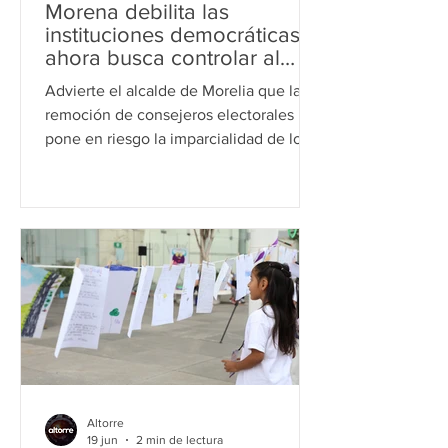
Morena debilita las
instituciones democráticas;
ahora busca controlar al
IEM: Alfonso Martínez
Advierte el alcalde de Morelia que la
remoción de consejeros electorales
pone en riesgo la imparcialidad de los
comicios de 2027. Morelia, Mich., 22 de
junio de 2026.- La reconfiguración del
Instituto Electoral de Michoacán (IEM)
representa un nuevo episodio en la
estrategia de Morena para concentrar el
poder y someter a las instituciones
autónomas a los intereses del partido
gobernante, afirmó el presidente
municipal de Morelia, Alfonso Martínez
Alcázar. Al referirse a la re
Altorre
19 jun
2 min de lectura