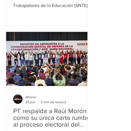
Trabajadores de la Educación (SNTE),
respaldado por los integrantes de sus
Órganos Nacionales de Gobierno
Sindical, emitió un posicionamiento
dirigido al Gobierno de la República, a
los trabajadores de la educación y al
pueblo de México, en el que rechazó
de manera categórica cualquier forma
de radicalismo, violencia, provocación,
chantaje o extorsión como métodos de
presión para la obtención de demandas
laboral
Altorre
25 jun
2 min de lectura
PT respalda a Raúl Morón
como su única carta rumbo
al proceso electoral del