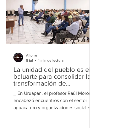
agentes acudieron a la colonia Adolfo
López Mateos tras recibir la alerta y
localizaron a la víctima, quien aseguró
haber escapado de un domicilio donde
presuntamente permaneció retenida
Altorre
8 jul
1 min de lectura
La unidad del pueblo es el
baluarte para consolidar la
transformación de
Michoacán: Raúl Morón
_ En Uruapan, el profesor Raúl Morón
encabezó encuentros con el sector
aguacatero y organizaciones sociales_
Uruapan, Mich.,a 08 de julio de 2026.-
“La unidad del pueblo es el baluarte
indispensable para profundizar y