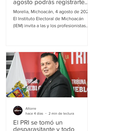
agosto podrás registrarte
para formar parte del IEM
Morelia, Michoacán, 4 agosto de 2026.
El Instituto Electoral de Michoacán
(IEM) invita a las y los profesionistas
que deseen desarrollar una carrera en
el ámbito electoral a participar en el
Concurso Público 2026 para ingresar al
Servicio Profesional Electoral Nacional
(SPEN), mediante el cual podrán
incorporarse a un servicio civil de
carrera que fortalece la organización de
las elecciones en México. En
Michoacán se concursan seis plazas:
dos Coordinaciones de Organización E
Altorre
hace 4 días
2 min de lectura
El PRI se tomó un
desparasitante y todo