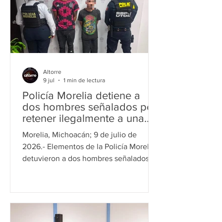
Raúl Morón Orozco, señaló que la
historia de los pueblos originarios llama
a las y los michoacanos a defender la
soberanía nacional. Como parte sus
responsabilidades como aspirante a
Altorre
9 jul
1 min de lectura
Policía Morelia detiene a
dos hombres señalados por
retener ilegalmente a una
joven durante varios días
Morelia, Michoacán; 9 de julio de
2026.- Elementos de la Policía Morelia
detuvieron a dos hombres señalados
como presuntos responsables de privar
de la libertad a una joven de 18 años,
luego de atender un reporte de
emergencia emitido a través del C5i.
De acuerdo con el informe policial, los