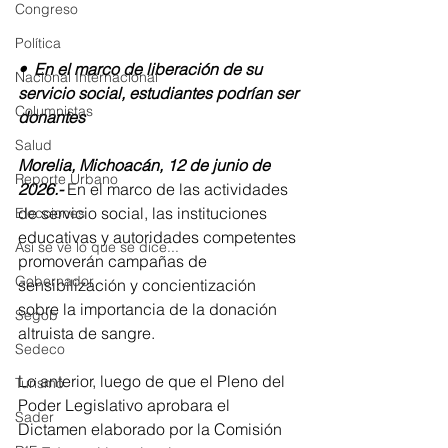
Congreso
Política
•⁠  ⁠En el marco de liberación de su 
Nacional Internacional
servicio social, estudiantes podrían ser 
Columnistas
donantes
Salud
Morelia, Michoacán, 12 de junio de 
Reporte Urbano
2026.-
 En el marco de las actividades 
de servicio social, las instituciones 
Elecciones
educativas y autoridades competentes 
Así se ve lo que se dice...
promoverán campañas de 
Gobernador
sensibilización y concientización 
sobre la importancia de la donación 
Segob
altruista de sangre.
Sedeco
Lo anterior, luego de que el Pleno del 
Turismo
Poder Legislativo aprobara el 
Sader
Dictamen elaborado por la Comisión 