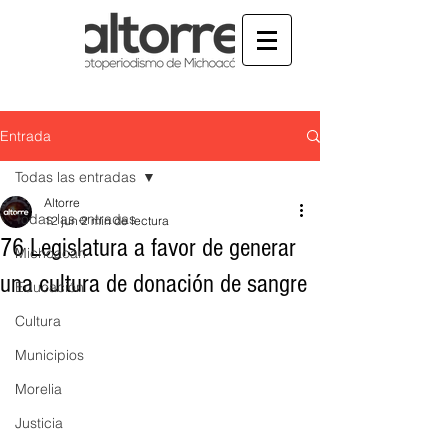
Entrada
Todas las entradas
Altorre
Todas las entradas
12 jun
2 min de lectura
76 Legislatura a favor de generar
Michoacán
una cultura de donación de sangre
Educación
Cultura
Municipios
Morelia
Justicia