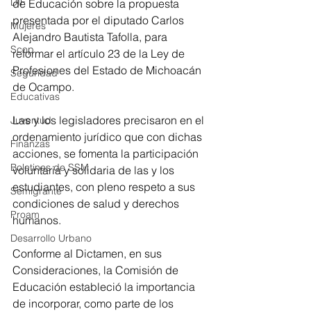
DIF
de Educación sobre la propuesta 
presentada por el diputado Carlos 
Mujeres
Alejandro Bautista Tafolla, para 
Scop
reformar el artículo 23 de la Ley de 
Profesiones del Estado de Michoacán 
Seguridad
de Ocampo.
Educativas
Las y los legisladores precisaron en el 
Juventud
ordenamiento jurídico que con dichas 
Finanzas
acciones, se fomenta la participación 
Boletines de SSM
voluntaria y solidaria de las y los 
estudiantes, con pleno respeto a sus 
Semigrante
condiciones de salud y derechos 
Proam
humanos.
Desarrollo Urbano
Conforme al Dictamen, en sus 
Consideraciones, la Comisión de 
Educación estableció la importancia 
de incorporar, como parte de los 