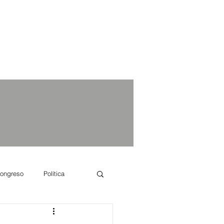
ongreso
Política
e se dice...