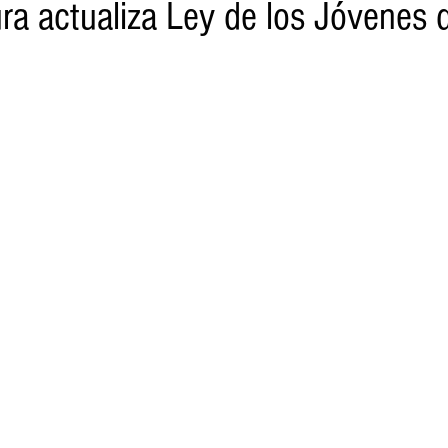
ra actualiza Ley de los Jóvenes 
o
Turismo
Sader
DIF
Mujeres
Scop
Segu
nes de SSM
Semigrante
Proam
Desarrollo Urbano