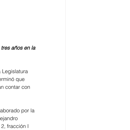
tres años en la 
 Legislatura 
erminó que 
án contar con 
laborado por la 
lejandro 
2, fracción I 