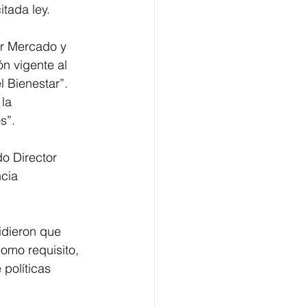
itada ley.
ar Mercado y 
n vigente al 
el Bienestar”.
la 
s”.
o Director 
cia 
idieron que 
omo requisito, 
políticas 