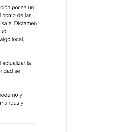
ución posea un 
sí como de las 
isa el Dictamen
tud 
igo local, 
actualizar la 
oridad se 
moderno y 
emandas y 