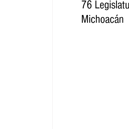
76 Legislatu
Michoacán
Gobernador
Segob
Sedec
Juventud
Finanzas
Boleti