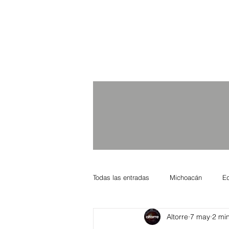
Todas las entradas
Michoacán
E
Altorre
7 may
2 min
Nacional Internacional
Columnis