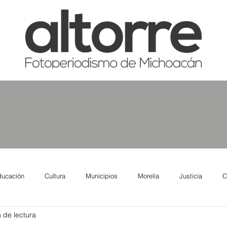
ducación
Cultura
Municipios
Morelia
Justicia
C
 de lectura
tas
Salud
Reporte Urbano
Elecciones
Así se ve lo qu