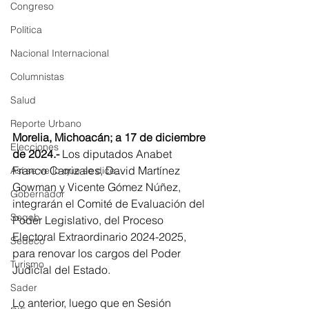
Congreso
Política
Nacional Internacional
Columnistas
Salud
Reporte Urbano
Morelia, Michoacán; a 17 de diciembre 
Elecciones
de 2024.-
 Los diputados Anabet 
Franco Carrizales, David Martínez 
Así se ve lo que se dice...
Gowman y Vicente Gómez Núñez, 
Gobernador
integrarán el Comité de Evaluación del 
Segob
Poder Legislativo, del Proceso 
Electoral Extraordinario 2024-2025, 
Sedeco
para renovar los cargos del Poder 
Turismo
Judicial del Estado.
Sader
Lo anterior, luego que en Sesión 