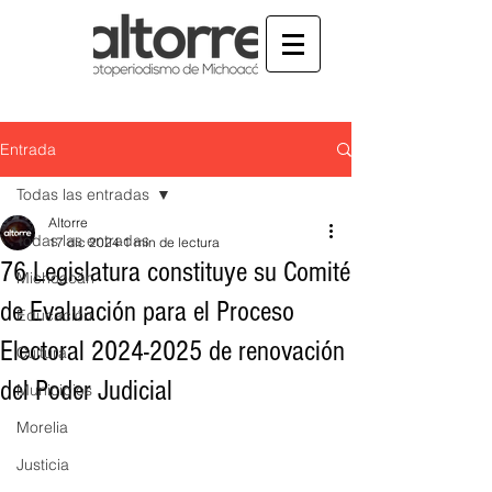
Entrada
Todas las entradas
Altorre
Todas las entradas
17 dic 2024
1 min de lectura
76 Legislatura constituye su Comité
Michoacán
de Evaluación para el Proceso
Educación
Electoral 2024-2025 de renovación
Cultura
del Poder Judicial
Municipios
Morelia
Justicia