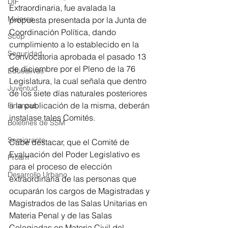
DIF
Extraordinaria, fue avalada la 
Mujeres
propuesta presentada por la Junta de 
Coordinación Política, dando 
Scop
cumplimiento a lo establecido en la 
Seguridad
Convocatoria aprobada el pasado 13 
de diciembre por el Pleno de la 76 
Educativas
Legislatura, la cual señala que dentro 
Juventud
de los siete días naturales posteriores 
a la publicación de la misma, deberán 
Finanzas
instalase tales Comités.
Boletines de SSM
Semigrante
Cabe destacar, que el Comité de 
Evaluación del Poder Legislativo es 
Proam
para el proceso de elección 
Desarrollo Urbano
extraordinaria de las personas que 
ocuparán los cargos de Magistradas y 
Magistrados de las Salas Unitarias en 
Materia Penal y de las Salas 
Colegiadas en Materia Civil del 