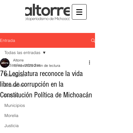
Entrada
Todas las entradas
Altorre
Todas las entradas
19 nov 2025
2 min de lectura
76 Legislatura reconoce la vida
Michoacán
libre de corrupción en la
Educación
Constitución Política de Michoacán
Cultura
Municipios
Morelia
Justicia