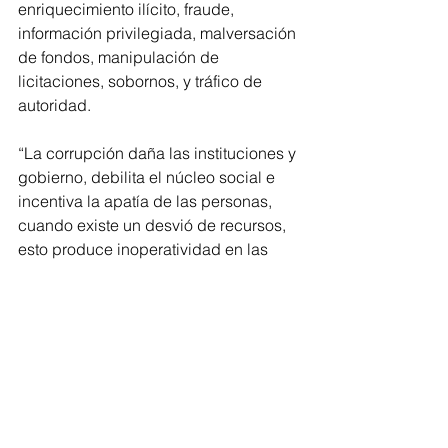
enriquecimiento ilícito, fraude, 
información privilegiada, malversación 
de fondos, manipulación de 
licitaciones, sobornos, y tráfico de 
autoridad.
“La corrupción daña las instituciones y 
gobierno, debilita el núcleo social e 
incentiva la apatía de las personas, 
cuando existe un desvió de recursos, 
esto produce inoperatividad en las 
políticas públicas, lo que resulta en 
afectación a los derechos 
fundamentales de la sociedad, como 
es la educación, salud y seguridad”, 
coincidieron las y los legisladores.
Cabe señalar que el decreto será 
enviado a los ayuntamientos del 