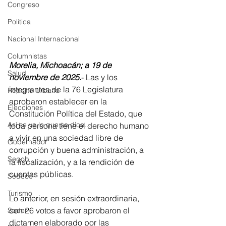
Congreso
Política
Nacional Internacional
Columnistas
Morelia, Michoacán; a 19 de 
Salud
noviembre de 2025.
- Las y los 
integrantes de la 76 Legislatura 
Reporte Urbano
aprobaron establecer en la 
Elecciones
Constitución Política del Estado, que 
Así se ve lo que se dice...
toda persona tiene el derecho humano 
a vivir en una sociedad libre de 
Gobernador
corrupción y buena administración, a 
Segob
la fiscalización, y a la rendición de 
cuentas públicas.
Sedeco
Turismo
Lo anterior, en sesión extraordinaria, 
con 26 votos a favor aprobaron el 
Sader
dictamen elaborado por las 