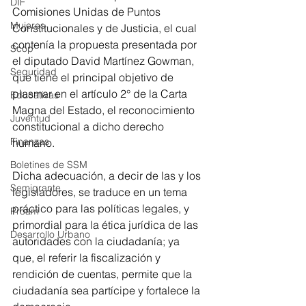
DIF
Comisiones Unidas de Puntos 
Mujeres
Constitucionales y de Justicia, el cual 
contenía la propuesta presentada por 
Scop
el diputado David Martínez Gowman, 
Seguridad
que tiene el principal objetivo de 
plasmar en el artículo 2° de la Carta 
Educativas
Magna del Estado, el reconocimiento 
Juventud
constitucional a dicho derecho 
Finanzas
humano.
Boletines de SSM
Dicha adecuación, a decir de las y los 
Semigrante
legisladores, se traduce en un tema 
práctico para las políticas legales, y 
Proam
primordial para la ética jurídica de las 
Desarrollo Urbano
autoridades con la ciudadanía; ya 
que, el referir la fiscalización y 
rendición de cuentas, permite que la 
ciudadanía sea partícipe y fortalece la 