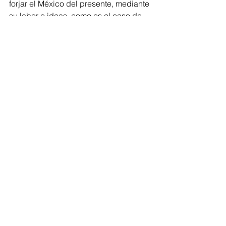
forjar el México del presente, mediante 
su labor e ideas, como es el caso de 
Don Vasco de Quiroga.
Congreso
Comentarios
Escribir un comentario...
Volver al inicio