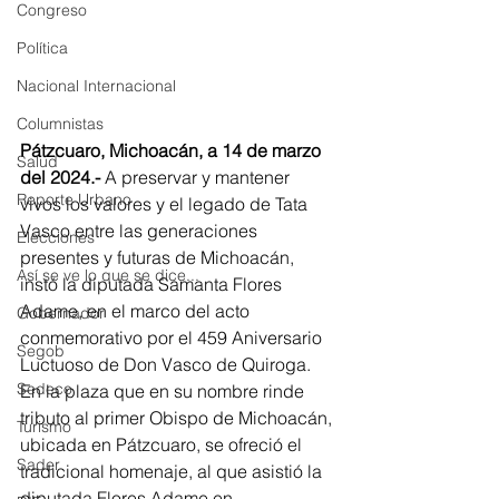
Congreso
Política
Nacional Internacional
Columnistas
Pátzcuaro, Michoacán, a 14 de marzo 
Salud
del 2024.- 
A preservar y mantener 
Reporte Urbano
vivos los valores y el legado de Tata 
Vasco entre las generaciones 
Elecciones
presentes y futuras de Michoacán, 
Así se ve lo que se dice...
instó la diputada Samanta Flores 
Adame, en el marco del acto 
Gobernador
conmemorativo por el 459 Aniversario 
Segob
Luctuoso de Don Vasco de Quiroga.
Sedeco
En la plaza que en su nombre rinde 
tributo al primer Obispo de Michoacán, 
Turismo
ubicada en Pátzcuaro, se ofreció el 
Sader
tradicional homenaje, al que asistió la 
diputada Flores Adame en 