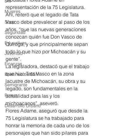
DIF
representación de la 75 Legislatura.
Mujeres
Ahí, reiteró que el legado de Tata 
Vasco debe prevalecer al paso de los 
Scop
años, “que las nuevas generaciones 
Seguridad
conozcan quién fue Don Vasco de 
Educativas
Quiroga, y que principalmente sepan 
todo lo que hizo por Michoacán y su 
Juventud
gente”.
Finanzas
La legisladora, destacó que el trabajo 
que hizo Tata Vasco en la zona 
Boletines de SSM
lacustre de Michoacán, su obra y su 
Semigrante
legado, son fundamentales en la 
Proam
actualidad para las y los 
michoacanos”, aseveró.
Desarrollo Urbano
Flores Adame, aseguró que desde la 
75 Legislatura se ha trabajado para 
honrar la memoria de cada uno de los 
personajes que han sido pilares para 