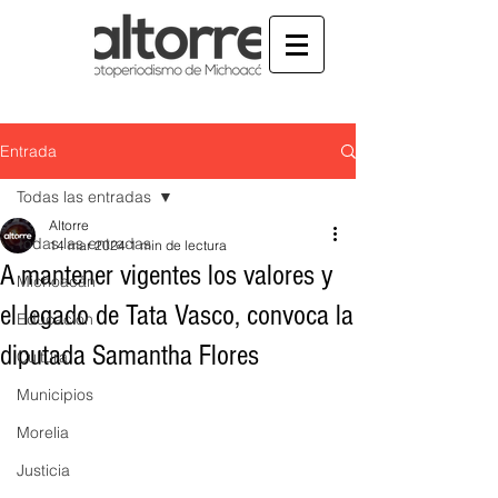
Entrada
Todas las entradas
Altorre
Todas las entradas
14 mar 2024
1 min de lectura
A mantener vigentes los valores y
Michoacán
el legado de Tata Vasco, convoca la
Educación
diputada Samantha Flores
Cultura
Municipios
Morelia
Justicia