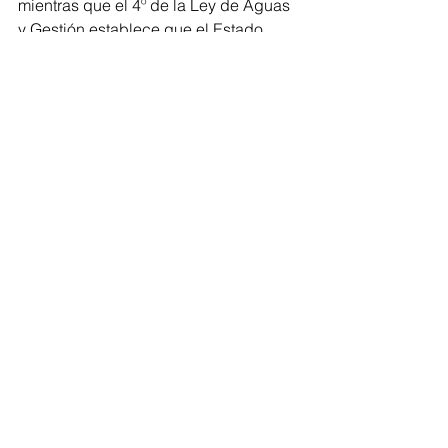
mientras que el 4º de la Ley de Aguas 
y Gestión establece que el Estado 
instrumentará mecanismos para 
mantener o reestablecer el equilibrio 
hidrológico en las cuencas en que 
participe la entidad.
De igual forma, que entre las 
atribuciones de la Comisión Estatal del 
Agua y Gestión de Cuencas del 
Gobierno del Estado de Michoacán, 
está el coordinarse con la Comisión 
Nacional del Agua para la creación y 
operación del Sistema Integral de 
Información de Usuarios de Aguas 
Nacionales, usos y disponibilidad de 
líquido en las cuencas hidrológicas 
del Estado.
Congreso