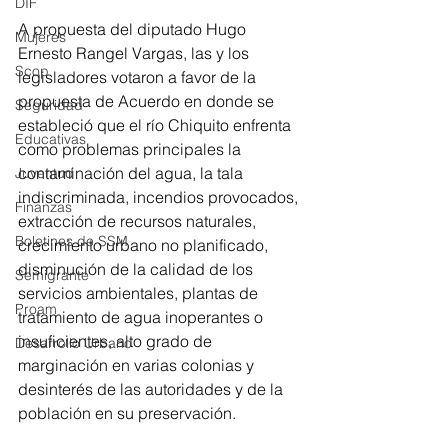
DIF
A propuesta del diputado Hugo 
Mujeres
Ernesto Rangel Vargas, las y los 
Scop
legisladores votaron a favor de la 
propuesta de Acuerdo en donde se 
Seguridad
estableció que el río Chiquito enfrenta 
Educativas
como problemas principales la 
contaminación del agua, la tala 
Juventud
indiscriminada, incendios provocados, 
Finanzas
extracción de recursos naturales, 
Boletines de SSM
crecimiento urbano no planificado, 
disminución de la calidad de los 
Semigrante
servicios ambientales, plantas de 
Proam
tratamiento de agua inoperantes o 
insuficientes, alto grado de 
Desarrollo Urbano
marginación en varias colonias y 
desinterés de las autoridades y de la 
población en su preservación.