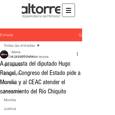
Entrada
Todas las entradas
Altorre
Todas las entradas
4 jul 2025
2 min de lectura
A propuesta del diputado Hugo
Michoacán
Rangel, Congreso del Estado pide a
Educación
Morelia y al CEAC atender el
Cultura
saneamiento del Río Chiquito
Municipios
Morelia
Justicia