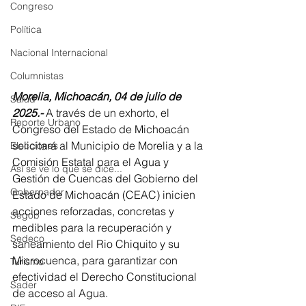
Congreso
Política
Nacional Internacional
Columnistas
Morelia, Michoacán, 04 de julio de 
Salud
2025.- 
A través de un exhorto, el 
Reporte Urbano
Congreso del Estado de Michoacán 
solicitará al Municipio de Morelia y a la 
Elecciones
Comisión Estatal para el Agua y 
Así se ve lo que se dice...
Gestión de Cuencas del Gobierno del 
Gobernador
Estado de Michoacán (CEAC) inicien 
acciones reforzadas, concretas y 
Segob
medibles para la recuperación y 
Sedeco
saneamiento del Rio Chiquito y su 
Microcuenca, para garantizar con 
Turismo
efectividad el Derecho Constitucional 
Sader
de acceso al Agua.