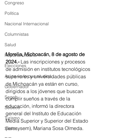
Congreso
Política
Nacional Internacional
Columnistas
Salud
Morelia, Michoacán, 8 de agosto de 
Reporte Urbano
2024.-
 Las inscripciones y procesos 
Elecciones
de admisión en institutos tecnológicos 
superiores y universidades públicas 
Así se ve lo que se dice...
de Michoacán ya están en curso, 
Gobernador
dirigidos a los jóvenes que buscan 
Segob
cumplir sueños a través de la 
educación, informó la directora 
Sedeco
general del Instituto de Educación 
Turismo
Media Superior y Superior del Estado 
(Iemsysem), Mariana Sosa Olmeda.
Sader