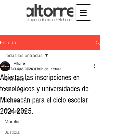
Entrada
Todas las entradas
Altorre
Todas las entradas
8 ago 2024
1 min de lectura
Abiertas las inscripciones en
Michoacán
tecnológicos y universidades de
Educación
Michoacán para el ciclo escolar
Cultura
2024-2025.
Municipios
Morelia
Justicia