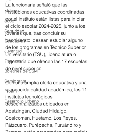
DIF
La funcionaria señaló que las 
Mujeres
instituciones educativas coordinadas 
por el Instituto están listas para iniciar 
Scop
el ciclo escolar 2024-2025, junto a los 
Seguridad
jóvenes que, tras concluir su 
bachillerato, desean estudiar alguno 
Educativas
de los programas en Técnico Superior 
Juventud
Universitario (TSU), licenciatura o 
ingeniería que ofrecen las 17 escuelas 
Finanzas
de nivel superior.
Boletines de SSM
Semigrante
Con una amplia oferta educativa y una 
reconocida calidad académica, los 11 
Proam
institutos tecnológicos 
Desarrollo Urbano
descentralizados ubicados en 
Apatzingán, Ciudad Hidalgo, 
Coalcomán, Huetamo, Los Reyes, 
Pátzcuaro, Purépecha, Puruándiro y 
Zamora, están preparados para recibir 