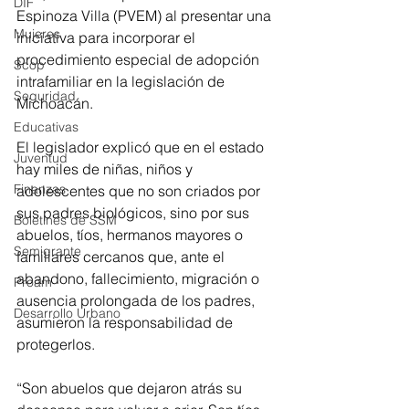
DIF
Espinoza Villa (PVEM) al presentar una 
Mujeres
iniciativa para incorporar el 
procedimiento especial de adopción 
Scop
intrafamiliar en la legislación de 
Seguridad
Michoacán.
Educativas
El legislador explicó que en el estado 
Juventud
hay miles de niñas, niños y 
Finanzas
adolescentes que no son criados por 
sus padres biológicos, sino por sus 
Boletines de SSM
abuelos, tíos, hermanos mayores o 
Semigrante
familiares cercanos que, ante el 
abandono, fallecimiento, migración o 
Proam
ausencia prolongada de los padres, 
Desarrollo Urbano
asumieron la responsabilidad de 
protegerlos.
“Son abuelos que dejaron atrás su 