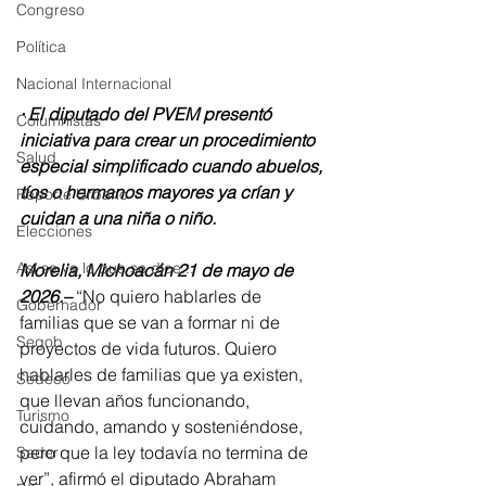
Congreso
Política
Nacional Internacional
· El diputado del PVEM presentó 
Columnistas
iniciativa para crear un procedimiento 
Salud
especial simplificado cuando abuelos, 
tíos o hermanos mayores ya crían y 
Reporte Urbano
cuidan a una niña o niño.
Elecciones
Así se ve lo que se dice...
Morelia, Michoacán 21 de mayo de 
2026.–
 “No quiero hablarles de 
Gobernador
familias que se van a formar ni de 
Segob
proyectos de vida futuros. Quiero 
hablarles de familias que ya existen, 
Sedeco
que llevan años funcionando, 
Turismo
cuidando, amando y sosteniéndose, 
pero que la ley todavía no termina de 
Sader
ver”, afirmó el diputado Abraham 