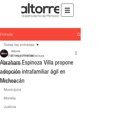
Entrada
Todas las entradas
Altorre
Todas las entradas
21 may
2 min de lectura
Abraham Espinoza Villa propone
Michoacán
adopción intrafamiliar ágil en
Educación
Michoacán
Cultura
Municipios
Morelia
Justicia