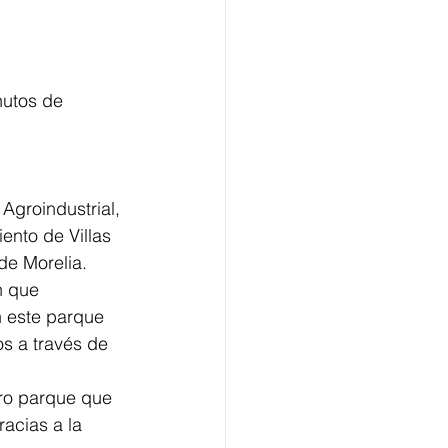
nutos de 
Agroindustrial, 
ento de Villas 
de Morelia.
n que 
n este parque 
s a través de 
ro parque que 
acias a la 