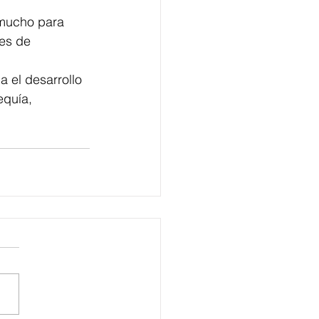
 mucho para 
les de 
 el desarrollo 
equía, 