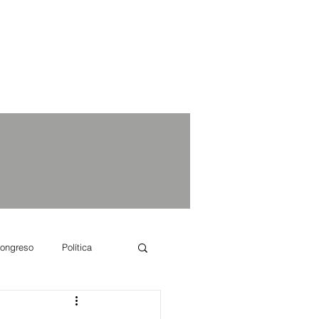
ongreso
Política
e se dice...