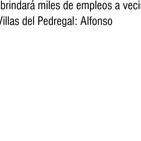
brindará miles de empleos a veci
illas del Pedregal: Alfonso
o
Turismo
Sader
DIF
Mujeres
Scop
Segu
nes de SSM
Semigrante
Proam
Desarrollo Urbano