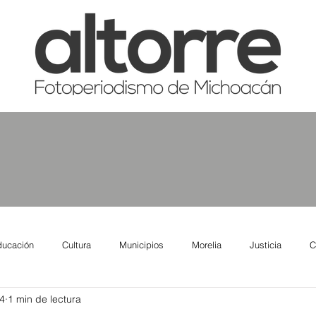
ducación
Cultura
Municipios
Morelia
Justicia
C
4
1 min de lectura
tas
Salud
Reporte Urbano
Elecciones
Así se ve lo qu