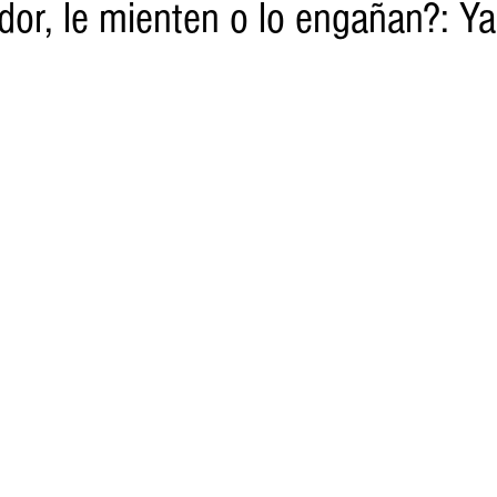
dor, le mienten o lo engañan?: Ya
o
Turismo
Sader
DIF
Mujeres
Scop
Segu
nes de SSM
Semigrante
Proam
Desarrollo Urbano