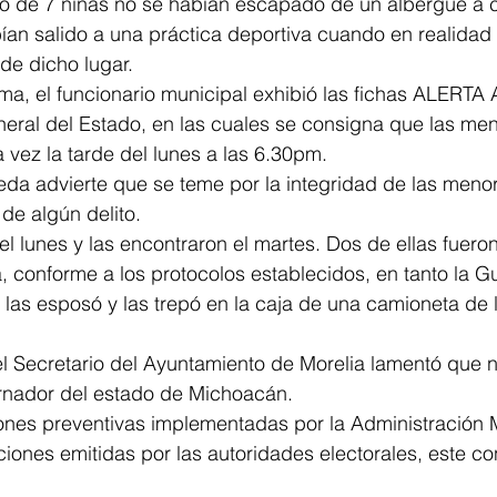
o de 7 niñas no se habían escapado de un albergue a c
bían salido a una práctica deportiva cuando en realidad
de dicho lugar.
ema, el funcionario municipal exhibió las fichas ALERT
eneral del Estado, en las cuales se consigna que las me
a vez la tarde del lunes a las 6.30pm.
da advierte que se teme por la integridad de las meno
de algún delito.
el lunes y las encontraron el martes. Dos de ellas fuer
a, conforme a los protocolos establecidos, en tanto la Gu
, las esposó y las trepó en la caja de una camioneta de 
el Secretario del Ayuntamiento de Morelia lamentó que 
rnador del estado de Michoacán.
ones preventivas implementadas por la Administración M
ciones emitidas por las autoridades electorales, este co