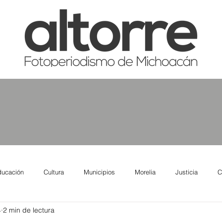
ducación
Cultura
Municipios
Morelia
Justicia
C
4
2 min de lectura
tas
Salud
Reporte Urbano
Elecciones
Así se ve lo qu