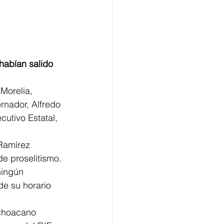
Morelia, 
rnador, Alfredo 
cutivo Estatal, 
Ramírez 
de proselitismo.
ningún 
de su horario 
ichoacano 