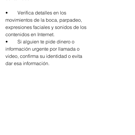
•	Verifica detalles en los 
movimientos de la boca, parpadeo, 
expresiones faciales y sonidos de los 
contenidos en Internet.
•	Si alguien te pide dinero o 
información urgente por llamada o 
video, confirma su identidad o evita 
dar esa información.
•	No compartas videos personales.
•	Privatiza tus redes sociales.
Es fundamental brindar apoyo y 
supervisión a adultos mayores, niñas y 
niños, especialmente en sus 
interacciones en línea, ya sea en 
chats, juegos en línea, transmisiones 
en vivo, entre otros contenidos, para 