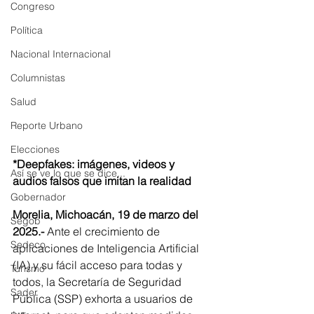
Congreso
Política
Nacional Internacional
Columnistas
Salud
Reporte Urbano
Elecciones
*Deepfakes: imágenes, videos y 
Así se ve lo que se dice...
audios falsos que imitan la realidad
Gobernador
Morelia, Michoacán, 19 de marzo del 
Segob
2025.-
 Ante el crecimiento de 
Sedeco
aplicaciones de Inteligencia Artificial 
(IA) y su fácil acceso para todas y 
Turismo
todos, la Secretaría de Seguridad 
Sader
Pública (SSP) exhorta a usuarios de 