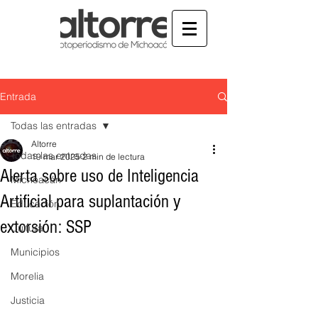
Entrada
Todas las entradas
Altorre
Todas las entradas
19 mar 2025
2 min de lectura
Alerta sobre uso de Inteligencia
Michoacán
Artificial para suplantación y
Educación
extorsión: SSP
Cultura
Municipios
Morelia
Justicia