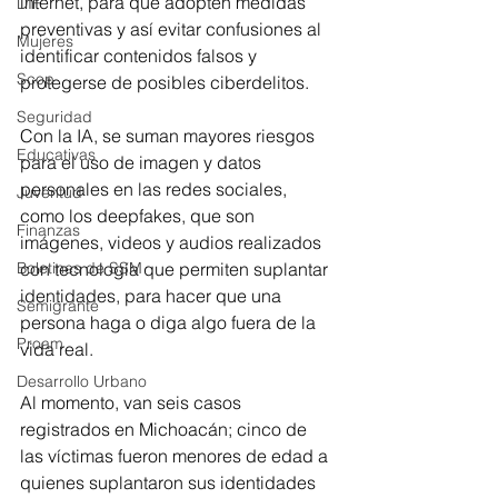
internet, para que adopten medidas 
DIF
preventivas y así evitar confusiones al 
Mujeres
identificar contenidos falsos y 
Scop
protegerse de posibles ciberdelitos.
Seguridad
Con la IA, se suman mayores riesgos 
Educativas
para el uso de imagen y datos 
personales en las redes sociales, 
Juventud
como los deepfakes, que son 
Finanzas
imágenes, videos y audios realizados 
Boletines de SSM
con tecnología que permiten suplantar 
identidades, para hacer que una 
Semigrante
persona haga o diga algo fuera de la 
Proam
vida real.
Desarrollo Urbano
Al momento, van seis casos 
registrados en Michoacán; cinco de 
las víctimas fueron menores de edad a 
quienes suplantaron sus identidades 