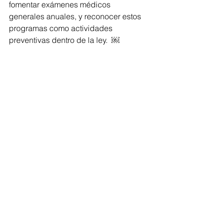
fomentar exámenes médicos 
generales anuales, y reconocer estos 
programas como actividades 
preventivas dentro de la ley.  ￼
Finalmente, Poncho Chávez llamó a 
respaldar la propuesta desde una 
visión responsable: “Como 
legisladores, tenemos la 
responsabilidad de anticiparnos a los 
problemas, no de llegar tarde a 
resolverlos”, y pidió analizarla “con 
visión social, con responsabilidad 
institucional y con compromiso a la 
salud pública.”  ￼
Congreso