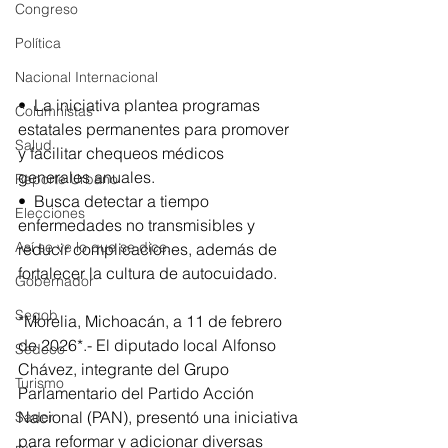
Congreso
Política
Nacional Internacional
•⁠  ⁠La iniciativa plantea programas 
Columnistas
estatales permanentes para promover 
Salud
y facilitar chequeos médicos 
generales anuales.
Reporte Urbano
•⁠  ⁠Busca detectar a tiempo 
Elecciones
enfermedades no transmisibles y 
Así se ve lo que se dice...
reducir complicaciones, además de 
fortalecer la cultura de autocuidado.
Gobernador
Segob
*Morelia, Michoacán, a 11 de febrero 
de 2026*.- El diputado local Alfonso 
Sedeco
Chávez, integrante del Grupo 
Turismo
Parlamentario del Partido Acción 
Nacional (PAN), presentó una iniciativa 
Sader
para reformar y adicionar diversas 