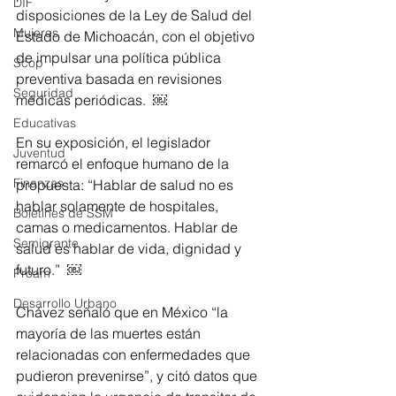
DIF
disposiciones de la Ley de Salud del 
Mujeres
Estado de Michoacán, con el objetivo 
de impulsar una política pública 
Scop
preventiva basada en revisiones 
Seguridad
médicas periódicas.  ￼
Educativas
En su exposición, el legislador 
Juventud
remarcó el enfoque humano de la 
Finanzas
propuesta: “Hablar de salud no es 
hablar solamente de hospitales, 
Boletines de SSM
camas o medicamentos. Hablar de 
Semigrante
salud es hablar de vida, dignidad y 
futuro.”  ￼
Proam
Desarrollo Urbano
Chávez señaló que en México “la 
mayoría de las muertes están 
relacionadas con enfermedades que 
pudieron prevenirse”, y citó datos que 