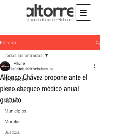
Entrada
Todas las entradas
Altorre
Todas las entradas
11 feb
2 min de lectura
Alfonso Chávez propone ante el
Michoacán
pleno chequeo médico anual
Educación
gratuito
Cultura
Municipios
Morelia
Justicia