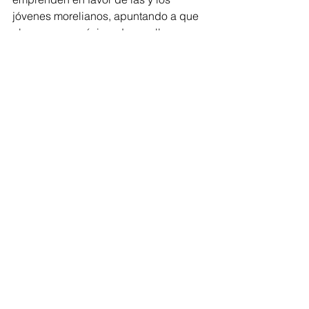
jóvenes morelianos, apuntando a que 
alcancen su máximo desarrollo para 
tener un mejor futuro.
Morelia
Comentarios
Escribir un comentario...
Volver al inicio