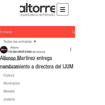
Entrada
Todas las entradas
Altorre
Todas las entradas
5 dic 2024
1 min de lectura
Alfonso Martínez entrega
Michoacán
nombramiento a directora del IJUM
Educación
Cultura
Municipios
Morelia
Justicia