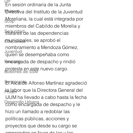
DIF
En sesión ordinaria de la Junta 
Mujeres
Directiva del Instituto de la Juventud 
Moreliana, la cual está integrada por 
Scop
miembros del Cabildo de Morelia y 
Seguridad
titulares de las dependencias 
municipales, se aprobó el 
Educativas
nombramiento a Mendoza Gómez, 
Juventud
quien se desempeñaba como 
encargada de despacho y rindió 
Finanzas
protesta en este nuevo cargo. 
Boletines de SSM
Semigrante
El Alcalde Alfonso Martínez agradeció 
la labor que la Directora General del 
Proam
IJUM ha llevado a cabo hasta la fecha 
Desarrollo Urbano
como encargada de despacho y le 
hizo un llamado a redoblar las 
políticas públicas, acciones y 
proyectos que desde su cargo se 
emprenden en favor de las y los 