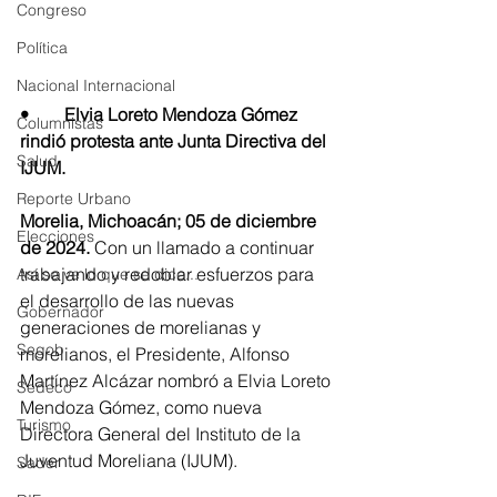
Congreso
Política
Nacional Internacional
•	Elvia Loreto Mendoza Gómez 
Columnistas
rindió protesta ante Junta Directiva del 
Salud
IJUM. 
Reporte Urbano
Morelia, Michoacán; 05 de diciembre 
Elecciones
de 2024.
 Con un llamado a continuar 
trabajando y redoblar esfuerzos para 
Así se ve lo que se dice...
el desarrollo de las nuevas 
Gobernador
generaciones de morelianas y 
Segob
morelianos, el Presidente, Alfonso 
Martínez Alcázar nombró a Elvia Loreto 
Sedeco
Mendoza Gómez, como nueva 
Turismo
Directora General del Instituto de la 
Juventud Moreliana (IJUM). 
Sader