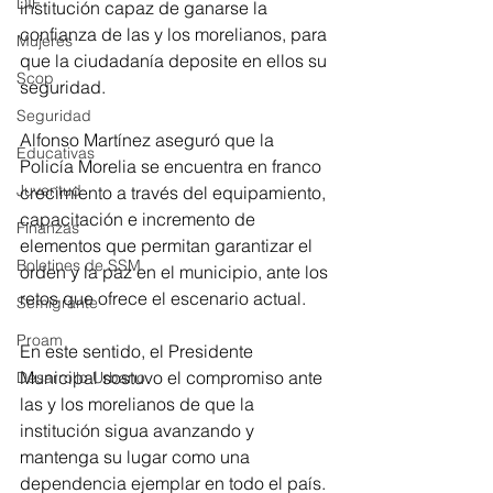
DIF
institución capaz de ganarse la 
confianza de las y los morelianos, para 
Mujeres
que la ciudadanía deposite en ellos su 
Scop
seguridad.
Seguridad
Alfonso Martínez aseguró que la 
Educativas
Policía Morelia se encuentra en franco 
Juventud
crecimiento a través del equipamiento, 
capacitación e incremento de 
Finanzas
elementos que permitan garantizar el 
Boletines de SSM
orden y la paz en el municipio, ante los 
retos que ofrece el escenario actual.
Semigrante
Proam
En este sentido, el Presidente 
Municipal sostuvo el compromiso ante 
Desarrollo Urbano
las y los morelianos de que la 
institución sigua avanzando y 
mantenga su lugar como una 
dependencia ejemplar en todo el país.