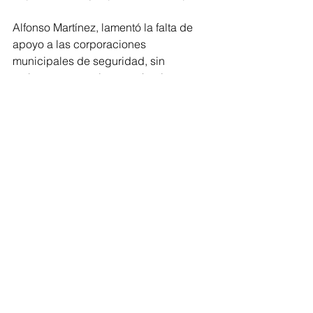
Alfonso Martínez, lamentó la falta de 
apoyo a las corporaciones 
municipales de seguridad, sin 
embargo remarcó que se harán 
esfuerzos extraordinarios para atender 
las demandas ciudadanas.
Morelia
Comentarios
Escribir un comentario...