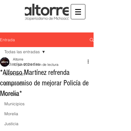
Entrada
Todas las entradas
Altorre
Todas las entradas
10 jun 2024
1 min de lectura
*Alfonso Martínez refrenda
Michoacán
compromiso de mejorar Policía de
Educación
Morelia*
Cultura
Municipios
Morelia
Justicia