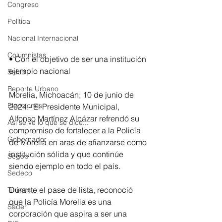
Congreso
Política
Nacional Internacional
Columnistas
• ⁠Con el objetivo de ser una institución 
ejemplo nacional
Salud
Reporte Urbano
Morelia, Michoacán; 10 de junio de 
Elecciones
2024.- El Presidente Municipal, 
Alfonso Martínez Alcázar refrendó su 
Así se ve lo que se dice...
compromiso de fortalecer a la Policía 
Gobernador
de Morelia en aras de afianzarse como 
institución sólida y que continúe 
Segob
siendo ejemplo en todo el país.
Sedeco
Durante el pase de lista, reconoció 
Turismo
que la Policía Morelia es una 
Sader
corporación que aspira a ser una 