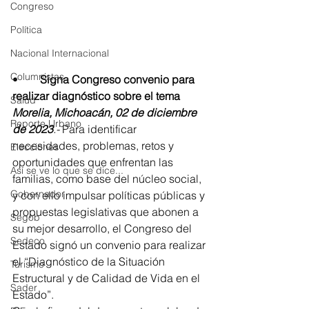
Congreso
Política
Nacional Internacional
Columnistas
•
	Signa Congreso convenio para 
realizar diagnóstico sobre el tema
Salud
Morelia, Michoacán, 02 de diciembre 
Reporte Urbano
de 2023
.-
 Para identificar 
necesidades, problemas, retos y 
Elecciones
oportunidades que enfrentan las 
Así se ve lo que se dice...
familias, como base del núcleo social, 
Gobernador
y con ello impulsar políticas públicas y 
propuestas legislativas que abonen a 
Segob
su mejor desarrollo, el Congreso del 
Sedeco
Estado signó un convenio para realizar 
el “Diagnóstico de la Situación 
Turismo
Estructural y de Calidad de Vida en el 
Sader
Estado”.