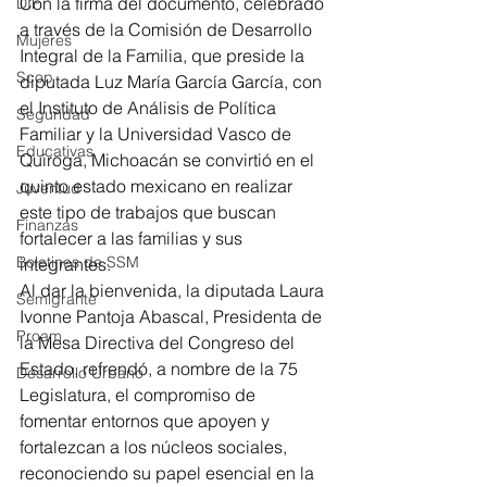
Con la firma del documento, celebrado 
DIF
a través de la Comisión de Desarrollo 
Mujeres
Integral de la Familia, que preside la 
Scop
diputada Luz María García García, con 
el Instituto de Análisis de Política 
Seguridad
Familiar y la Universidad Vasco de 
Educativas
Quiroga, Michoacán se convirtió en el 
quinto estado mexicano en realizar 
Juventud
este tipo de trabajos que buscan 
Finanzas
fortalecer a las familias y sus 
Boletines de SSM
integrantes.
Al dar la bienvenida, la diputada Laura 
Semigrante
Ivonne Pantoja Abascal, Presidenta de 
Proam
la Mesa Directiva del Congreso del 
Estado, refrendó, a nombre de la 75 
Desarrollo Urbano
Legislatura, el compromiso de 
fomentar entornos que apoyen y 
fortalezcan a los núcleos sociales, 
reconociendo su papel esencial en la 