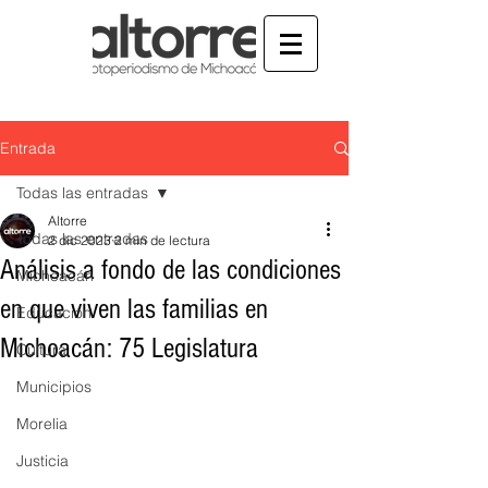
Entrada
Todas las entradas
Altorre
Todas las entradas
2 dic 2023
2 min de lectura
Análisis a fondo de las condiciones
Michoacán
en que viven las familias en
Educación
Michoacán: 75 Legislatura
Cultura
Municipios
Morelia
Justicia