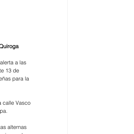
 Quiroga
lerta a las 
te 13 de 
eñas para la 
a calle Vasco 
apa.
as alternas 