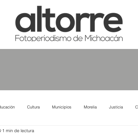
ducación
Cultura
Municipios
Morelia
Justicia
C
4
1 min de lectura
tas
Salud
Reporte Urbano
Elecciones
Así se ve lo qu