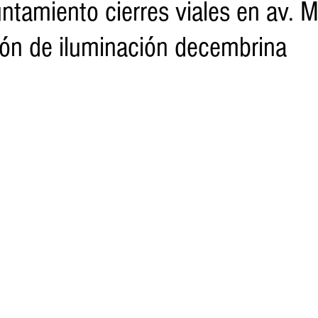
ntamiento cierres viales en av. 
ción de iluminación decembrina
o
Turismo
Sader
DIF
Mujeres
Scop
Segu
nes de SSM
Semigrante
Proam
Desarrollo Urbano