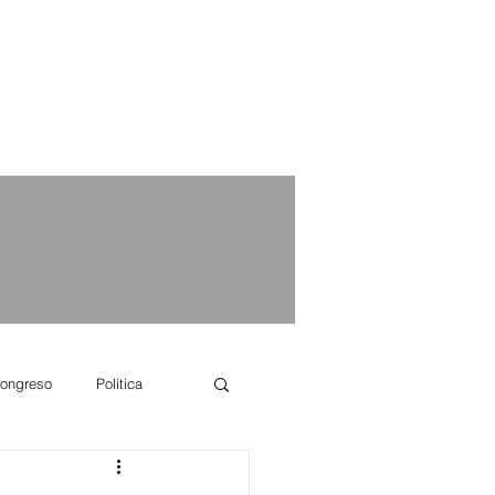
ongreso
Política
e se dice...