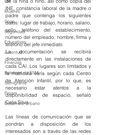
de la niña o niño, así como copia del 
DIF
INE, constancia laboral de la madre o 
Mujeres
padre que contenga los siguientes 
Scop
datos: lugar de trabajo, horario, salario, 
sello, teléfono del establecimiento, 
Seguridad
número del empleado, nombre, firma y 
Educativas
teléfono del jefe inmediato.
La documentación se recibirá 
Juventud
directamente en las instalaciones de 
Finanzas
cada CAI. Los lugares son limitados y 
Boletines de SSM
la matricula varía según cada Centro 
de Atención Infantil, por lo que, es 
Semigrante
necesario estar atentos a la 
Proam
disponibilidad de espacio, señaló 
Celis Silva.
Desarrollo Urbano
Las líneas de comunicación que se 
pondrán a disposición de los 
interesados son a través de las redes 