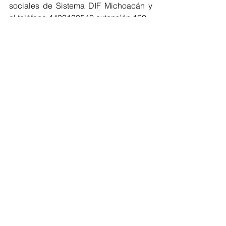
sociales de Sistema DIF Michoacán y 
al teléfono 
4433133540 extensión 160
.
Michoacán
DIF
Comentarios
Escribir un comentario...
Volver al inicio