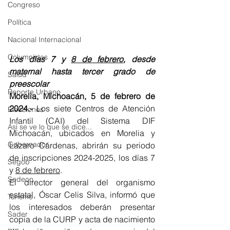
Congreso
Política
Nacional Internacional
Columnistas
Los días 7 y 
8 de febrero
, desde 
maternal hasta tercer grado de 
Salud
preescolar
Reporte Urbano
Morelia, Michoacán, 5 de febrero de 
2024.-
 Los siete Centros de Atención 
Elecciones
Infantil (CAI) del Sistema DIF 
Así se ve lo que se dice...
Michoacán, ubicados en Morelia y 
Gobernador
Lázaro Cárdenas, abrirán su periodo 
de inscripciones 2024-2025, los días 7 
Segob
y 
8 de febrero
.
Sedeco
El director general del organismo 
estatal, Óscar Celis Silva, informó que 
Turismo
los interesados deberán presentar 
Sader
copia de la CURP y acta de nacimiento 