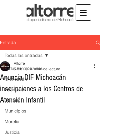
Entrada
Todas las entradas
Altorre
Todas las entradas
5 feb 2024
1 min de lectura
Anuncia DIF Michoacán
Michoacán
inscripciones a los Centros de
Educación
Atención Infantil
Cultura
Municipios
Morelia
Justicia