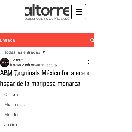
Entrada
Todas las entradas
Altorre
Todas las entradas
8 dic 2025
2 min de lectura
APM Terminals México fortalece el
Michoacán
hogar de la mariposa monarca
Educación
Cultura
Municipios
Morelia
Justicia