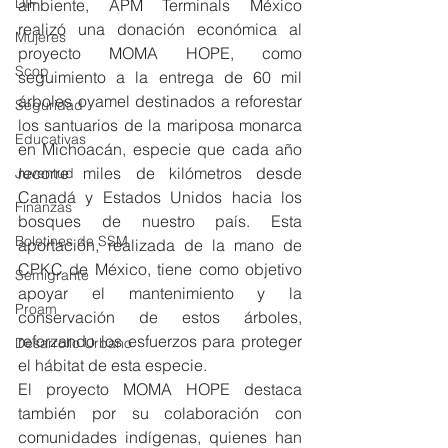
DIF
ambiente, APM Terminals México 
realizó una donación económica al 
Mujeres
proyecto MOMA HOPE, como 
Scop
seguimiento a la entrega de 60 mil 
árboles oyamel destinados a reforestar 
Seguridad
los santuarios de la mariposa monarca 
Educativas
en Michoacán, especie que cada año 
recorre miles de kilómetros desde 
Juventud
Canadá y Estados Unidos hacia los 
Finanzas
bosques de nuestro país. Esta 
Boletines de SSM
aportación, realizada de la mano de 
CPKC de México, tiene como objetivo 
Semigrante
apoyar el mantenimiento y la 
Proam
conservación de estos árboles, 
reforzando los esfuerzos para proteger 
Desarrollo Urbano
el hábitat de esta especie.
El proyecto MOMA HOPE destaca 
también por su colaboración con 
comunidades indígenas, quienes han 