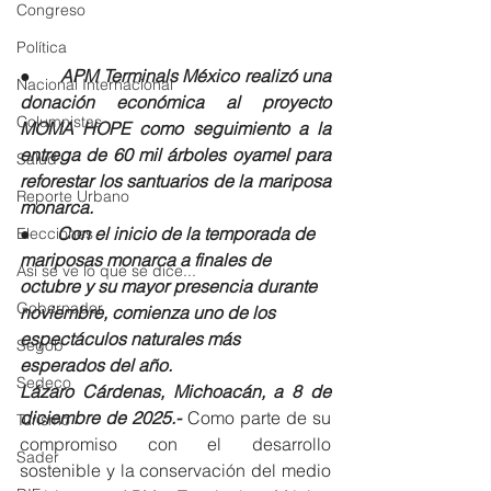
Congreso
Política
●      APM Terminals México realizó una 
Nacional Internacional
donación económica al proyecto 
Columnistas
MOMA HOPE como seguimiento a la 
entrega de 60 mil árboles oyamel para 
Salud
reforestar los santuarios de la mariposa 
Reporte Urbano
monarca.
●      Con el inicio de la temporada de 
Elecciones
mariposas monarca a finales de 
Así se ve lo que se dice...
octubre y su mayor presencia durante 
Gobernador
noviembre, comienza uno de los 
espectáculos naturales más 
Segob
esperados del año.
Sedeco
Lázaro Cárdenas, Michoacán, a 8 de 
diciembre de 2025.-
 Como parte de su 
Turismo
compromiso con el desarrollo 
Sader
sostenible y la conservación del medio 