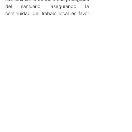
del santuario, asegurando la 
continuidad del trabajo local en favor 
de la biodiversidad.
Para APM Terminals México, MOMA 
HOPE representa un ejemplo claro de 
cómo, a través de la cooperación entre 
empresas, aliados estratégicos y 
comunidades, es posible generar un 
impacto positivo y duradero, en el que 
la naturaleza y la humanidad 
prosperen juntas.
Nacional Internacional
Comentarios