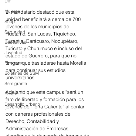
DIF
Mujeres
El mandatario destacó que esta 
unidad beneficiará a cerca de 700 
Scop
jóvenes de los municipios de 
Seguridad
Huetamo, San Lucas, Tiquicheo, 
Tuzantla, Carácuaro, Nocupétaro, 
Educativas
Turicato y Churumuco e incluso del 
Juventud
estado de Guerrero, para que no 
tengan que trasladarse hasta Morelia 
Finanzas
para continuar sus estudios 
Boletines de SSM
universitarios.
Semigrante
Adelantó que este campus “será un 
Proam
faro de libertad y formación para los 
Desarrollo Urbano
jóvenes de Tierra Caliente” al contar 
con carreras profesionales de 
Derecho, Contabilidad y 
Administración de Empresas, 
atendiendo la demanda de ingreso de 