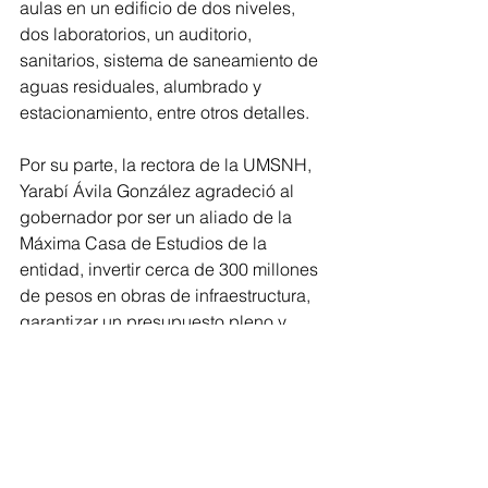
aulas en un edificio de dos niveles, 
dos laboratorios, un auditorio, 
sanitarios, sistema de saneamiento de 
aguas residuales, alumbrado y 
estacionamiento, entre otros detalles.
Por su parte, la rectora de la UMSNH, 
Yarabí Ávila González agradeció al 
gobernador por ser un aliado de la 
Máxima Casa de Estudios de la 
entidad, invertir cerca de 300 millones 
de pesos en obras de infraestructura, 
garantizar un presupuesto pleno y 
respaldar la reforma a su Ley Orgánica.
Acompañaron al gobernador el 
coordinador de Gabinete del Gobierno 
del Estado, Elías Ibarra Torres; la 
secretaria de Educación, Gabriela 