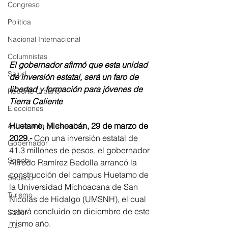
Congreso
Política
Nacional Internacional
Columnistas
El gobernador afirmó que esta unidad 
Salud
de inversión estatal, será un faro de 
libertad y formación para jóvenes de 
Reporte Urbano
Tierra Caliente
Elecciones
Huetamo, Michoacán, 29 de marzo de 
Así se ve lo que se dice...
2029.-
 Con una inversión estatal de 
Gobernador
41.3 millones de pesos, el gobernador 
Segob
Alfredo Ramírez Bedolla arrancó la 
construcción del campus Huetamo de 
Sedeco
la Universidad Michoacana de San 
Turismo
Nicolás de Hidalgo (UMSNH), el cual 
estará concluido en diciembre de este 
Sader
mismo año. 