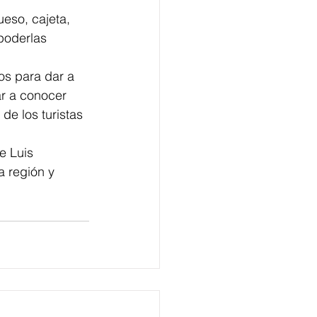
eso, cajeta, 
poderlas 
os para dar a 
r a conocer 
de los turistas 
e Luis 
a región y 