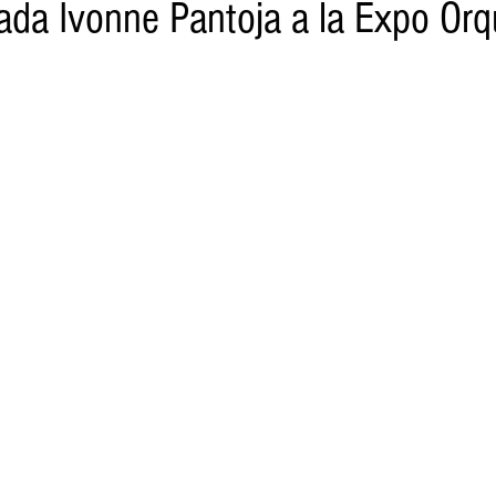
tada Ivonne Pantoja a la Expo Orq
o
Turismo
Sader
DIF
Mujeres
Scop
Segu
nes de SSM
Semigrante
Proam
Desarrollo Urbano