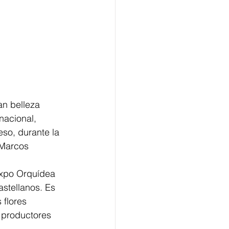
n belleza 
nacional, 
so, durante la 
 Marcos 
Expo Orquídea 
stellanos. Es 
 flores 
 productores 