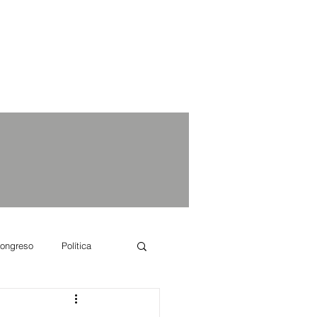
ongreso
Política
e se dice...