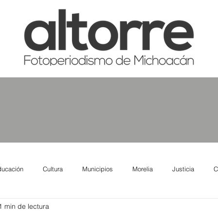
ducación
Cultura
Municipios
Morelia
Justicia
C
1 min de lectura
tas
Salud
Reporte Urbano
Elecciones
Así se ve lo qu