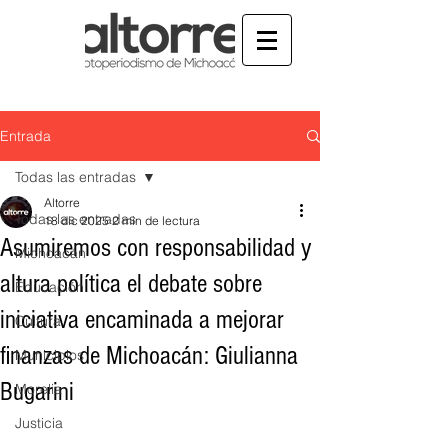
Entrada
Todas las entradas
Altorre
Todas las entradas
18 dic 2025
2 min de lectura
Asumiremos con responsabilidad y
Michoacán
altura política el debate sobre
Educación
iniciativa encaminada a mejorar
Cultura
finanzas de Michoacán: Giulianna
Municipios
Bugarini
Morelia
Justicia