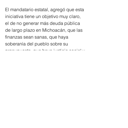
El mandatario estatal, agregó que esta 
iniciativa tiene un objetivo muy claro, 
el de no generar más deuda pública 
de largo plazo en Michoacán, que las 
finanzas sean sanas, que haya 
soberanía del pueblo sobre su 
presupuesto, que haya justicia social y 
que no haya que pagar miles de 
millones de pesos en intereses, que se 
pueden destinar a obras y derechos 
en favor de las y los michoacanos. 
--