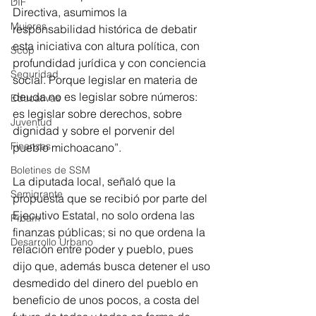
DIF
Directiva, asumimos la 
Mujeres
responsabilidad histórica de debatir 
esta iniciativa con altura política, con 
Scop
profundidad jurídica y con conciencia 
Seguridad
social. Porque legislar en materia de 
deuda no es legislar sobre números: 
Educativas
es legislar sobre derechos, sobre 
Juventud
dignidad y sobre el porvenir del 
Finanzas
pueblo michoacano”. 
Boletines de SSM
La diputada local, señaló que la 
Semigrante
propuesta que se recibió por parte del 
Ejecutivo Estatal, no solo ordena las 
Proam
finanzas públicas; si no que ordena la 
Desarrollo Urbano
relación entre poder y pueblo, pues 
dijo que, además busca detener el uso 
desmedido del dinero del pueblo en 
beneficio de unos pocos, a costa del 