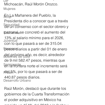
DIF
Michoacán, Raúl Morón Orozco.
Mujeres
En La Mañanera del Pueblo, la 
Scop
Presidenta dio a conocer que a través 
Seguridad
de un consenso con el sector obrero y 
patronal, se concretó el aumento del 
Educativas
13% al salario mínimo para el 2026, 
Juventud
con lo que pasará a ser de 315.04 
Finanzas
pesos diarios a partir del 01 de enero 
del próximo año, es decir, alrededor 
Boletines de SSM
de 9 mil 582.47 pesos, mientras que 
Semigrante
en la frontera norte el incremento será 
del 5%, por lo que pasará a ser de 
Proam
440.87 pesos diarios.
Desarrollo Urbano
Raúl Morón, destacó que durante los 
gobiernos de la Cuarta Transformación 
el poder adquisitivo en México ha 