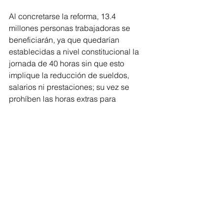
Al concretarse la reforma, 13.4 
millones personas trabajadoras se 
beneficiarán, ya que quedarían 
establecidas a nivel constitucional la 
jornada de 40 horas sin que esto 
implique la reducción de sueldos, 
salarios ni prestaciones; su vez se 
prohíben las horas extras para 
menores de edad.
El legislador externó que para lograrlo, 
se propone un esquema de 
disminución gradual de dos horas por 
año que sería efectiva cada 1° de 
enero, hasta llegar a las 40 horas en el 
2030, lo que traerá grandes beneficios 
sociales y a la salud, al mejorar el 
equilibrio entre la vida personal, 