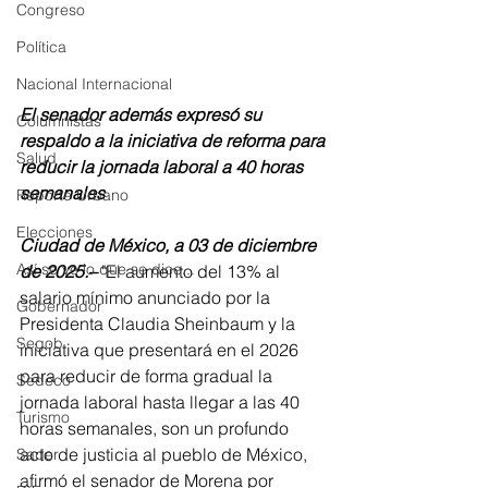
Congreso
Política
Nacional Internacional
El senador además expresó su 
Columnistas
respaldo a la iniciativa de reforma para 
Salud
reducir la jornada laboral a 40 horas 
semanales
Reporte Urbano
Elecciones
Ciudad de México, a 03 de diciembre 
Así se ve lo que se dice...
de 2025.– 
"El aumento del 13% al 
salario mínimo anunciado por la 
Gobernador
Presidenta Claudia Sheinbaum y la 
Segob
iniciativa que presentará en el 2026 
para reducir de forma gradual la 
Sedeco
jornada laboral hasta llegar a las 40 
Turismo
horas semanales, son un profundo 
acto de justicia al pueblo de México, 
Sader
afirmó el senador de Morena por 