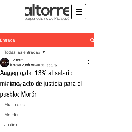
Entrada
Todas las entradas
Altorre
Todas las entradas
3 dic 2025
2 min de lectura
Aumento del 13% al salario
Michoacán
mínimo, acto de justicia para el
Educación
pueblo: Morón
Cultura
Municipios
Morelia
Justicia