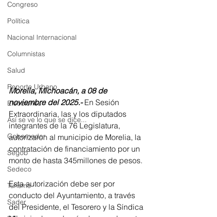
Congreso
Política
Nacional Internacional
Columnistas
Salud
Reporte Urbano
Morelia, Michoacán, a 08 de 
noviembre del 2025.-
 En Sesión 
Elecciones
Extraordinaria, las y los diputados 
Así se ve lo que se dice...
integrantes de la 76 Legislatura, 
Gobernador
autorizaron al municipio de Morelia, la 
contratación de financiamiento por un 
Segob
monto de hasta 345millones de pesos.
Sedeco
Esta autorización debe ser por 
Turismo
conducto del Ayuntamiento, a través 
Sader
del Presidente, el Tesorero y la Síndica 