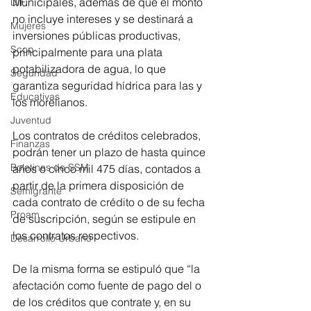
Municipales, además de que el monto 
DIF
no incluye intereses y se destinará a 
Mujeres
inversiones públicas productivas, 
Scop
principalmente para una plata 
potabilizadora de agua, lo que 
Seguridad
garantiza seguridad hídrica para las y 
Educativas
los morelianos.
Juventud
Los contratos de créditos celebrados, 
Finanzas
podrán tener un plazo de hasta quince 
Boletines de SSM
años o cinco mil 475 días, contados a 
partir de la primera disposición de 
Semigrante
cada contrato de crédito o de su fecha 
Proam
de suscripción, según se estipule en 
los contratos respectivos.
Desarrollo Urbano
De la misma forma se estipuló que “la 
afectación como fuente de pago del o 
de los créditos que contrate y, en su 