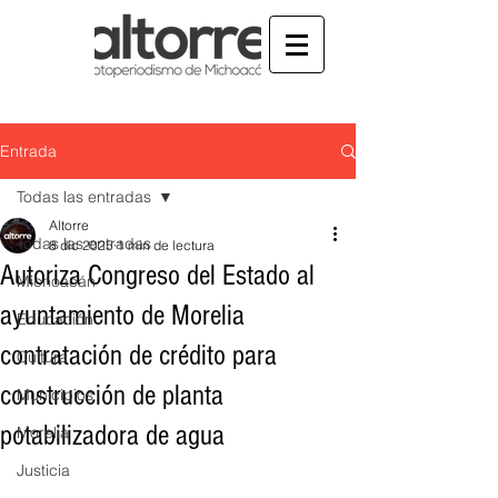
Entrada
Todas las entradas
Altorre
Todas las entradas
8 dic 2025
1 min de lectura
Autoriza Congreso del Estado al
Michoacán
ayuntamiento de Morelia
Educación
contratación de crédito para
Cultura
construcción de planta
Municipios
potabilizadora de agua
Morelia
Justicia