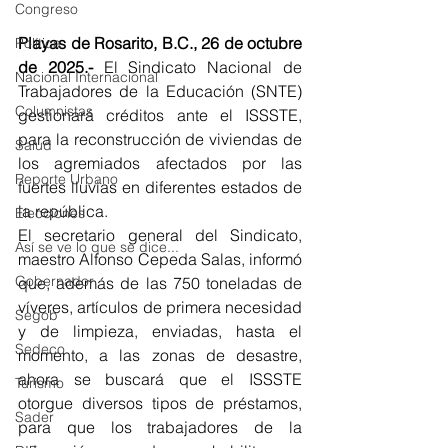
Congreso
Playas de Rosarito, B.C., 26 de octubre 
Política
de 2025.- 
El Sindicato Nacional de 
Nacional Internacional
Trabajadores de la Educación (SNTE) 
Columnistas
gestionará créditos ante el ISSSTE, 
para la reconstrucción de viviendas de 
Salud
los agremiados afectados por las 
Reporte Urbano
fuertes lluvias en diferentes estados de 
la república.
Elecciones
El secretario general del Sindicato, 
Así se ve lo que se dice...
maestro Alfonso Cepeda Salas, informó 
Gobernador
que, además de las 750 toneladas de 
víveres, artículos de primera necesidad 
Segob
y de limpieza, enviadas, hasta el 
Sedeco
momento, a las zonas de desastre, 
ahora se buscará que el ISSSTE 
Turismo
otorgue diversos tipos de préstamos, 
Sader
para que los trabajadores de la 