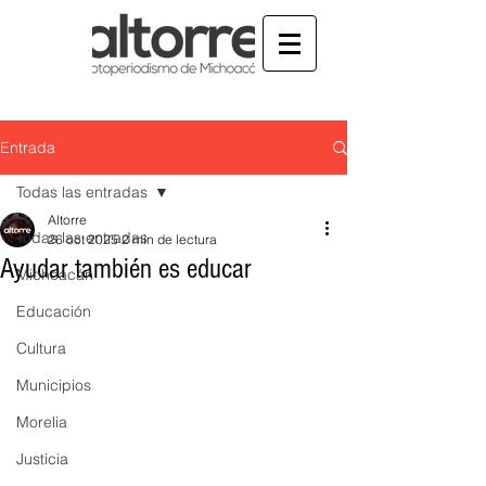
Entrada
Todas las entradas
Altorre
Todas las entradas
26 oct 2025
2 min de lectura
Ayudar también es educar
Michoacán
Educación
Cultura
Municipios
Morelia
Justicia