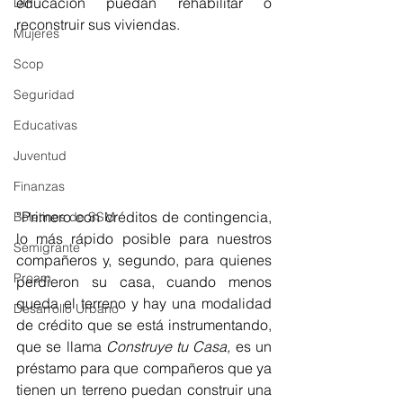
educación puedan rehabilitar o 
DIF
reconstruir sus viviendas.
Mujeres
Scop
Seguridad
Educativas
Juventud
Finanzas
“Primero con créditos de contingencia, 
Boletines de SSM
lo más rápido posible para nuestros 
Semigrante
compañeros y, segundo, para quienes 
Proam
perdieron su casa, cuando menos 
queda el terreno y hay una modalidad 
Desarrollo Urbano
de crédito que se está instrumentando, 
que se llama 
Construye tu Casa,
 es un 
préstamo para que compañeros que ya 
tienen un terreno puedan construir una 