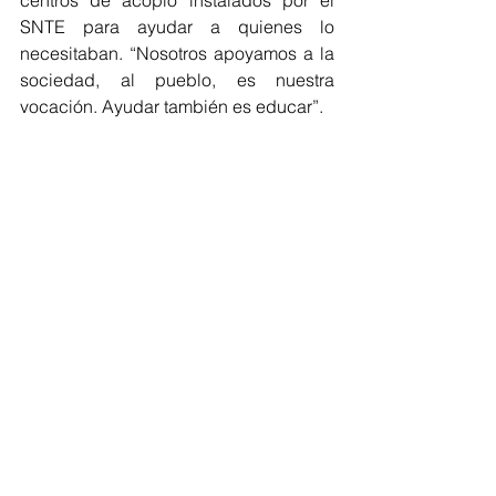
SNTE para ayudar a quienes lo 
necesitaban. “Nosotros apoyamos a la 
sociedad, al pueblo, es nuestra 
vocación. Ayudar también es educar”.
El maestro Alfonso Cepeda estuvo en 
Playas de Rosarito, donde colocó la 
primera piedra de un edificio sindical 
de la Sección 37, que atenderá a los 
compañeros de esa región. Ahí, 
reconoció el apoyo de la presidenta 