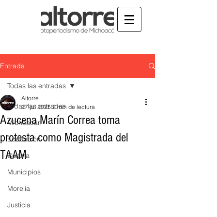
Entrada
Todas las entradas
Altorre
Todas las entradas
27 jul 2025
2 min de lectura
Azucena Marín Correa toma
Michoacán
protesta como Magistrada del
Educación
TAAM
Cultura
Municipios
Morelia
Justicia