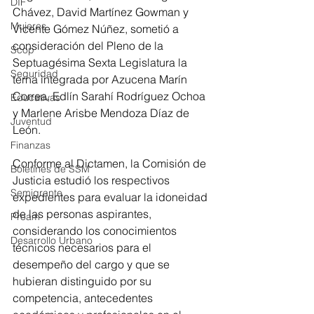
DIF
Chávez, David Martínez Gowman y 
Mujeres
Vicente Gómez Núñez, sometió a 
consideración del Pleno de la 
Scop
Septuagésima Sexta Legislatura la 
Seguridad
terna integrada por Azucena Marín 
Correa, Edlín Sarahí Rodríguez Ochoa 
Educativas
y Marlene Arisbe Mendoza Díaz de 
Juventud
León. 
Finanzas
Conforme al Dictamen, la Comisión de 
Boletines de SSM
Justicia estudió los respectivos 
Semigrante
expedientes para evaluar la idoneidad 
de las personas aspirantes, 
Proam
considerando los conocimientos 
Desarrollo Urbano
técnicos necesarios para el 
desempeño del cargo y que se 
hubieran distinguido por su 
competencia, antecedentes 