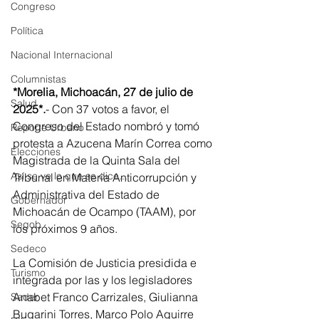
Congreso
Política
Nacional Internacional
Columnistas
*Morelia, Michoacán, 27 de julio de 
Salud
2025*.
- Con 37 votos a favor, el 
Congreso del Estado nombró y tomó 
Reporte Urbano
protesta a Azucena Marín Correa como 
Elecciones
Magistrada de la Quinta Sala del 
Así se ve lo que se dice...
Tribunal en Materia Anticorrupción y 
Administrativa del Estado de 
Gobernador
Michoacán de Ocampo (TAAM), por 
Segob
los próximos 9 años.
Sedeco
La Comisión de Justicia presidida e 
Turismo
integrada por las y los legisladores 
Anabet Franco Carrizales, Giulianna 
Sader
Bugarini Torres, Marco Polo Aguirre 