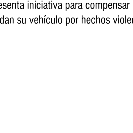
esenta iniciativa para compensar
rdan su vehículo por hechos viole
o
Turismo
Sader
DIF
Mujeres
Scop
Segu
nes de SSM
Semigrante
Proam
Desarrollo Urbano