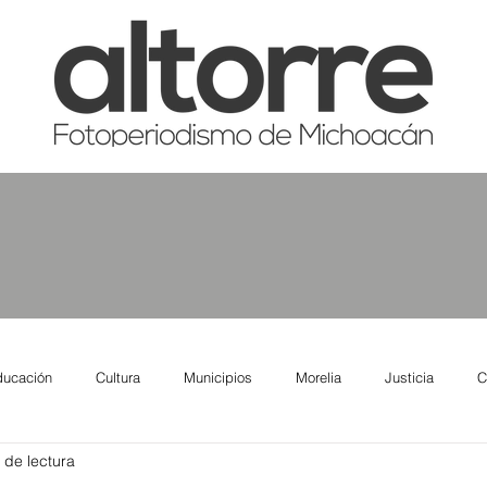
ducación
Cultura
Municipios
Morelia
Justicia
C
 de lectura
tas
Salud
Reporte Urbano
Elecciones
Así se ve lo qu