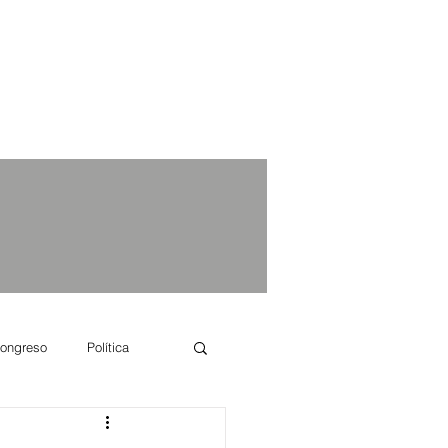
ongreso
Política
e se dice...