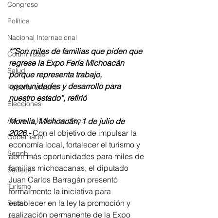
Congreso
Política
Nacional Internacional
*”Son miles de familias que piden que 
Columnistas
regrese la Expo Feria Michoacán 
Salud
porque representa trabajo, 
oportunidades y desarrollo para 
Reporte Urbano
nuestro estado”, refirió
Elecciones
Así se ve lo que se dice...
Morelia, Michoacán, 1 de julio de 
2026.-
 Con el objetivo de impulsar la 
Gobernador
economía local, fortalecer el turismo y 
Segob
abrir más oportunidades para miles de 
familias michoacanas, el diputado 
Sedeco
Juan Carlos Barragán presentó 
Turismo
formalmente la iniciativa para 
establecer en la ley la promoción y 
Sader
realización permanente de la Expo 