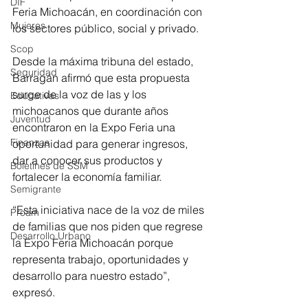
DIF
Feria Michoacán, en coordinación con 
Mujeres
los sectores público, social y privado.
Scop
Desde la máxima tribuna del estado, 
Seguridad
Barragán afirmó que esta propuesta 
surge de la voz de las y los 
Educativas
michoacanos que durante años 
Juventud
encontraron en la Expo Feria una 
Finanzas
oportunidad para generar ingresos, 
dar a conocer sus productos y 
Boletines de SSM
fortalecer la economía familiar.
Semigrante
“Esta iniciativa nace de la voz de miles 
Proam
de familias que nos piden que regrese 
Desarrollo Urbano
la Expo Feria Michoacán porque 
representa trabajo, oportunidades y 
desarrollo para nuestro estado”, 
expresó.