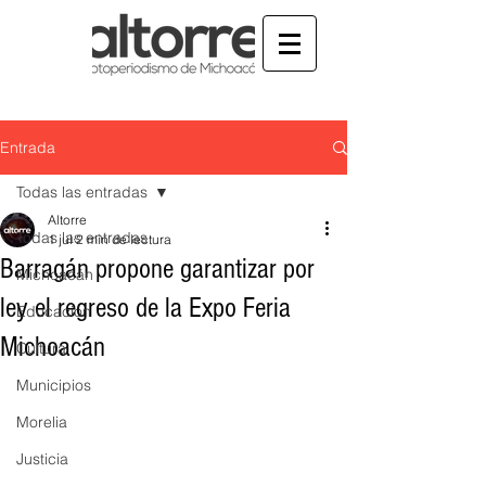
Entrada
Todas las entradas
Altorre
Todas las entradas
1 jul
2 min de lectura
Barragán propone garantizar por
Michoacán
ley el regreso de la Expo Feria
Educación
Michoacán
Cultura
Municipios
Morelia
Justicia