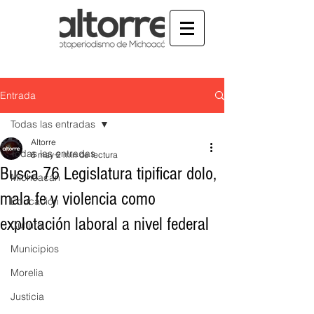
Entrada
Todas las entradas
Altorre
Todas las entradas
6 may
2 min de lectura
Busca 76 Legislatura tipificar dolo,
Michoacán
mala fe y violencia como
Educación
explotación laboral a nivel federal
Cultura
Municipios
Morelia
Justicia