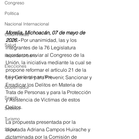
Congreso
Política
Nacional Internacional
Morelia, Michoacán, 07 de mayo de 
Columnistas
2026.-
 Por unanimidad, las y los 
Salud
integrantes de la 76 Legislatura 
acordaron enviar al Congreso de la 
Reporte Urbano
Unión, la iniciativa mediante la cual se 
Elecciones
propone reformar el artículo 21 de la 
Así se ve lo que se dice...
Ley General para Prevenir, Sancionar y 
Erradicar los Delitos en Materia de 
Gobernador
Trata de Personas y para la Protección 
Segob
y Asistencia de Víctimas de estos 
Delitos.
Sedeco
Turismo
La propuesta presentada por la 
diputada Adriana Campos Huirache y 
Sader
dictaminada por la Comisión de 