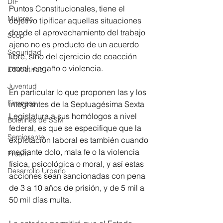
DIF
Puntos Constitucionales, tiene el 
Mujeres
objetivo tipificar aquellas situaciones 
donde el aprovechamiento del trabajo 
Scop
ajeno no es producto de un acuerdo 
Seguridad
libre, sino del ejercicio de coacción 
moral, engaño o violencia.
Educativas
Juventud
En particular lo que proponen las y los 
Finanzas
integrantes de la Septuagésima Sexta 
Legislatura a sus homólogos a nivel 
Boletines de SSM
federal, es que se especifique que la 
Semigrante
explotación laboral es también cuando 
mediante dolo, mala fe o la violencia 
Proam
física, psicológica o moral, y así estas 
Desarrollo Urbano
acciones sean sancionadas con pena 
de 3 a 10 años de prisión, y de 5 mil a 
50 mil días multa.