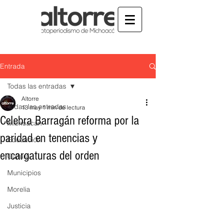
Entrada
Todas las entradas
Altorre
Todas las entradas
13 may
1 min de lectura
Celebra Barragán reforma por la
Michoacán
paridad en tenencias y
Educación
encargaturas del orden
Cultura
Municipios
Morelia
Justicia