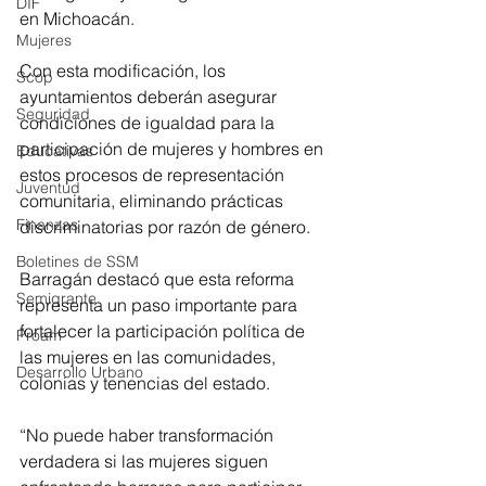
DIF
en Michoacán.
Mujeres
Con esta modificación, los 
Scop
ayuntamientos deberán asegurar 
Seguridad
condiciones de igualdad para la 
participación de mujeres y hombres en 
Educativas
estos procesos de representación 
Juventud
comunitaria, eliminando prácticas 
Finanzas
discriminatorias por razón de género.
Boletines de SSM
Barragán destacó que esta reforma 
Semigrante
representa un paso importante para 
fortalecer la participación política de 
Proam
las mujeres en las comunidades, 
Desarrollo Urbano
colonias y tenencias del estado.
“No puede haber transformación 
verdadera si las mujeres siguen 