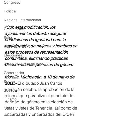
Congreso
Política
Nacional Internacional
*Con esta modificación, los 
Columnistas
ayuntamientos deberán asegurar 
Salud
condiciones de igualdad para la 
participación de mujeres y hombres en 
Reporte Urbano
estos procesos de representación 
Elecciones
comunitaria, eliminando prácticas 
Así se ve lo que se dice...
discriminatorias por razón de género
Gobernador
Morelia, Michoacán, a 13 de mayo de 
Segob
2026.- 
El diputado Juan Carlos 
Barragán celebró la aprobación de la 
Sedeco
reforma que garantiza el principio de 
Turismo
paridad de género en la elección de 
Jefas y Jefes de Tenencia, así como de 
Sader
Encargadas y Encargados del Orden 