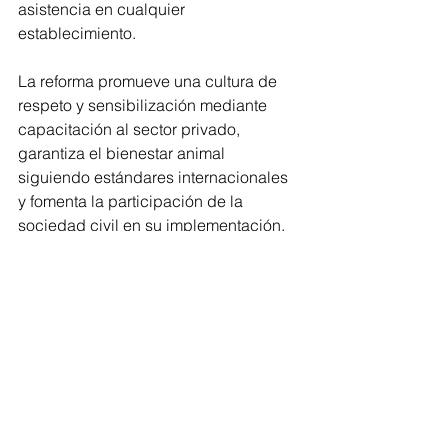
asistencia en cualquier 
establecimiento.
La reforma promueve una cultura de 
respeto y sensibilización mediante 
capacitación al sector privado, 
garantiza el bienestar animal 
siguiendo estándares internacionales 
y fomenta la participación de la 
sociedad civil en su implementación.
La diputada Arreola Ruiz destacó que, 
más allá del impacto jurídico, la 
reforma generará beneficios tangibles: 
“Esta ley visibiliza y atiende una 
deuda histórica, promueve la 
autonomía de las personas, combate 
la discriminación y, además, tiene un 
impacto positivo en la economía local 