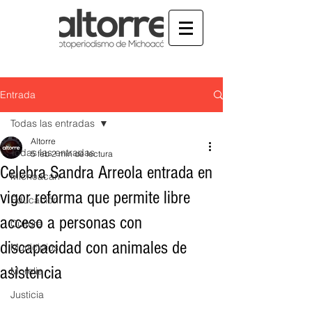
Entrada
Todas las entradas
Altorre
Todas las entradas
5 feb
2 min de lectura
Celebra Sandra Arreola entrada en
Michoacán
vigor reforma que permite libre
Educación
acceso a personas con
Cultura
discapacidad con animales de
Municipios
asistencia
Morelia
Justicia