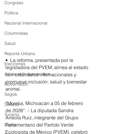
Congreso
Política
Nacional Internacional
Columnistas
Salud
Reporte Urbano
•⁠  ⁠La reforma, presentada por le 
Elecciones
legisladora del PVEM, alinea al estado 
Así se ve lo que se dice...
con estándares internacionales y 
promueve inclusión, salud y bienestar 
Gobernador
animal.
Segob
*Morelia, Michoacán a 05 de febrero 
Sedeco
de 2026*. – La diputada Sandra 
Turismo
Arreola Ruiz, integrante del Grupo 
Parlamentario del Partido Verde 
Sader
Ecologista de México (PVEM), celebró 