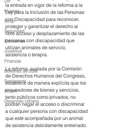
DIF
la entrada en vigor de la reforma a la 
Mujeres
Ley para la Inclusión de las Personas 
con Discapacidad para reconocer, 
Scop
proteger y garantizar el derecho al 
Seguridad
libre acceso y desplazamiento de las 
personas con discapacidad que 
Educativas
utilizan animales de servicio, 
Juventud
asistencia o terapia.
Finanzas
La reforma, avalada por la Comisión 
Boletines de SSM
de Derechos Humanos del Congreso, 
Semigrante
establece de manera explícita que los 
proveedores de bienes y servicios, 
Proam
tanto públicos como privados, no 
Desarrollo Urbano
podrán negar el acceso o discriminar 
a cualquier persona con discapacidad 
que esté acompañada por un animal 
de asistencia debidamente entrenado.