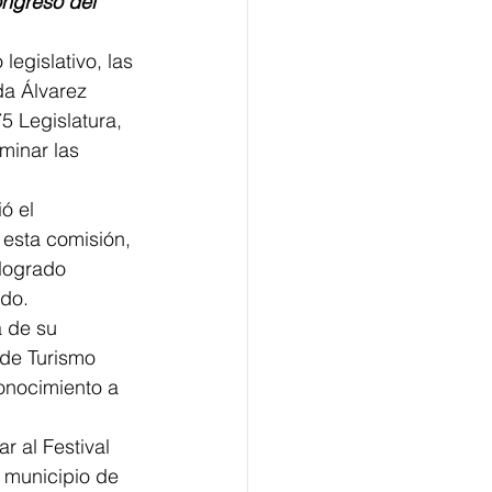
ongreso del 
legislativo, las 
a Álvarez 
5 Legislatura, 
minar las 
ó el 
 esta comisión, 
logrado 
ado.
 de su 
 de Turismo 
onocimiento a 
 al Festival 
 municipio de 