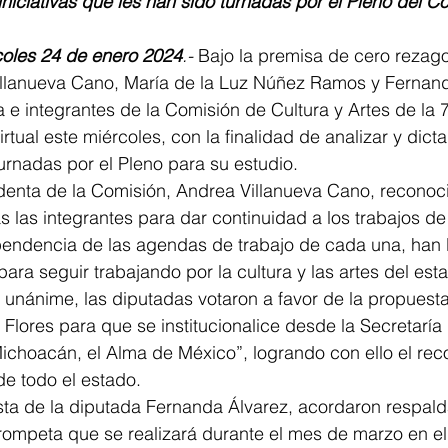
iniciativas que les han sido turnadas por el Pleno del C
coles 24 de enero 2024
.-
 Bajo la premisa de cero rezago 
llanueva Cano, María de la Luz Núñez Ramos y Fernand
e integrantes de la Comisión de Cultura y Artes de la 7
rtual este miércoles, con la finalidad de analizar y dicta
turnadas por el Pleno para su estudio.
identa de la Comisión, Andrea Villanueva Cano, reconoci
las integrantes para dar continuidad a los trabajos de
pendencia de las agendas de trabajo de cada una, han 
ara seguir trabajando por la cultura y las artes del est
 unánime, las diputadas votaron a favor de la propuesta
lores para que se institucionalice desde la Secretaría
Michoacán, el Alma de México”, logrando con ello el rec
de todo el estado.
a de la diputada Fernanda Álvarez, acordaron respaldar
Trompeta que se realizará durante el mes de marzo en el