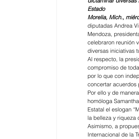
dictaminar diversas 
Estado
Morelia, Mich., miér
diputadas Andrea Vi
Mendoza, presidenta 
celebraron reunión vi
diversas iniciativas 
Al respecto, la pres
compromiso de todas 
por lo que con inde
concertar acuerdos p
Por ello y de manera
homóloga Samantha F
Estatal el eslogan “
la belleza y riqueza 
Asimismo, a propuest
Internacional de la 