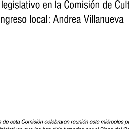
legislativo en la Comisión de Cul
ongreso local: Andrea Villanueva
o
Turismo
Sader
DIF
Mujeres
Scop
Segu
nes de SSM
Semigrante
Proam
Desarrollo Urbano