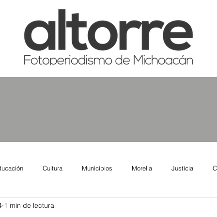
ducación
Cultura
Municipios
Morelia
Justicia
C
4
1 min de lectura
tas
Salud
Reporte Urbano
Elecciones
Así se ve lo qu