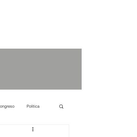
ongreso
Política
e se dice...