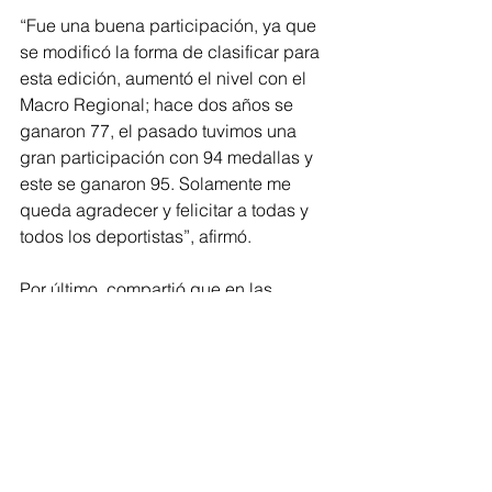
“Fue una buena participación, ya que 
se modificó la forma de clasificar para 
esta edición, aumentó el nivel con el 
Macro Regional; hace dos años se 
ganaron 77, el pasado tuvimos una 
gran participación con 94 medallas y 
este se ganaron 95. Solamente me 
queda agradecer y felicitar a todas y 
todos los deportistas”, afirmó.
Por último, compartió que en las 
próximas semanas se lanzará la 
convocatoria para el siguiente ciclo 
anual de estímulos deportivos para las 
y los atletas que ganaron las 95 
medallas en Nacionales Conade 2023.
Michoacán