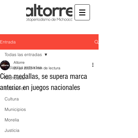
Entrada
Todas las entradas
Altorre
Todas las entradas
29 jul 2023
1 min de lectura
Cien medallas, se supera marca
Michoacán
anterior en juegos nacionales
Educación
Cultura
Municipios
Morelia
Justicia