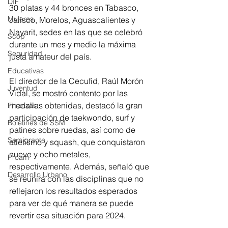
DIF
30 platas y 44 bronces en Tabasco, 
Mujeres
Jalisco, Morelos, Aguascalientes y 
Nayarit, sedes en las que se celebró 
Scop
durante un mes y medio la máxima 
Seguridad
justa amateur del país.  
Educativas
El director de la Cecufid, Raúl Morón 
Juventud
Vidal, se mostró contento por las 
medallas obtenidas, destacó la gran 
Finanzas
participación de taekwondo, surf y 
Boletines de SSM
patines sobre ruedas, así como de 
Semigrante
atletismo y squash, que conquistaron 
nueve y ocho metales, 
Proam
respectivamente. Además, señaló que 
Desarrollo Urbano
se reunirá con las disciplinas que no 
reflejaron los resultados esperados 
para ver de qué manera se puede 
revertir esa situación para 2024.