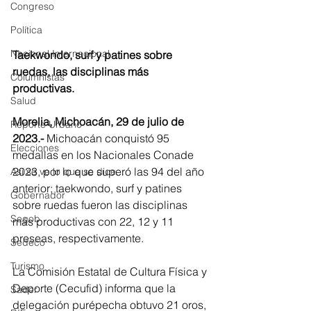
Congreso
Política
Nacional Internacional
Taekwondo, surf y patines sobre 
ruedas, las disciplinas más 
Columnistas
productivas.
Salud
Morelia, Michoacán, 29 de julio de 
Reporte Urbano
2023.-
 Michoacán conquistó 95 
Elecciones
medallas en los Nacionales Conade 
2023, por lo que superó las 94 del año 
Así se ve lo que se dice...
anterior; taekwondo, surf y patines 
Gobernador
sobre ruedas fueron las disciplinas 
Segob
más productivas con 22, 12 y 11 
preseas, respectivamente.
Sedeco
Turismo
La Comisión Estatal de Cultura Física y 
Deporte (Cecufid) informa que la 
Sader
delegación purépecha obtuvo 21 oros, 