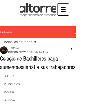
Entrada
Todas las entradas
Altorre
Todas las entradas
17 nov 2023
1 min de lectura
Colegio de Bachilleres paga
Michoacán
aumento salarial a sus trabajadores
Educación
Cultura
Municipios
Morelia
Justicia