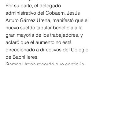
Por su parte, el delegado 
administrativo del Cobaem, Jesús 
Arturo Gámez Ureña, manifestó que el 
nuevo sueldo tabular beneficia a la 
gran mayoría de los trabajadores, y 
aclaró que el aumento no está 
direccionado a directivos del Colegio 
de Bachilleres.
Gámez Ureña recordó que continúa 
vigente la propuesta de reingeniería 
salarial para darle viabilidad 
financiera a la institución.
Michoacán
Educativas