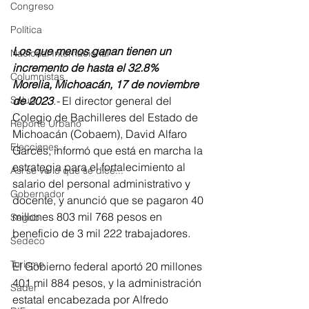
Congreso
Política
Los que menos ganan tienen un 
Nacional Internacional
incremento de hasta el 32.8%
Columnistas
Morelia, Michoacán, 17 de noviembre 
Salud
de 2023
.-
 El director general del 
Colegio de Bachilleres del Estado de 
Reporte Urbano
Michoacán (Cobaem), David Alfaro 
Elecciones
Garcés, informó que está en marcha la 
estrategia para el fortalecimiento al 
Así se ve lo que se dice...
salario del personal administrativo y 
Gobernador
docente, y anunció que se pagaron 40 
millones 803 mil 768 pesos en 
Segob
beneficio de 3 mil 222 trabajadores.
Sedeco
Turismo
El Gobierno federal aportó 20 millones 
401 mil 884 pesos, y la administración 
Sader
estatal encabezada por Alfredo 