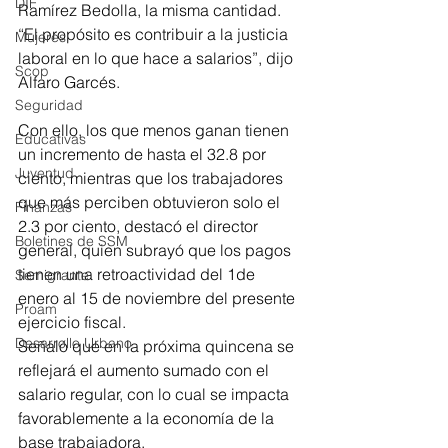
DIF
Ramírez Bedolla, la misma cantidad. 
“El propósito es contribuir a la justicia 
Mujeres
laboral en lo que hace a salarios”, dijo 
Scop
Alfaro Garcés.
Seguridad
Con ello, los que menos ganan tienen 
Educativas
un incremento de hasta el 32.8 por 
Juventud
ciento, mientras que los trabajadores 
que más perciben obtuvieron solo el 
Finanzas
2.3 por ciento, destacó el director 
Boletines de SSM
general, quien subrayó que los pagos 
tienen una retroactividad del 1de 
Semigrante
enero al 15 de noviembre del presente 
Proam
ejercicio fiscal.
Desarrollo Urbano
Señaló que en la próxima quincena se 
reflejará el aumento sumado con el 
salario regular, con lo cual se impacta 
favorablemente a la economía de la 
base trabajadora.