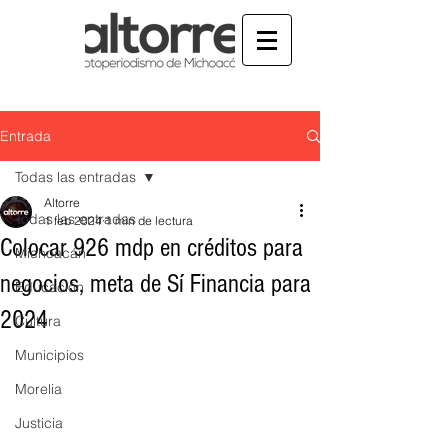
Entrada
Todas las entradas
Altorre
Todas las entradas
1 feb 2024
1 min de lectura
Colocar 926 mdp en créditos para
Michoacán
negocios, meta de Sí Financia para
Educación
2024
Cultura
Municipios
Morelia
Justicia