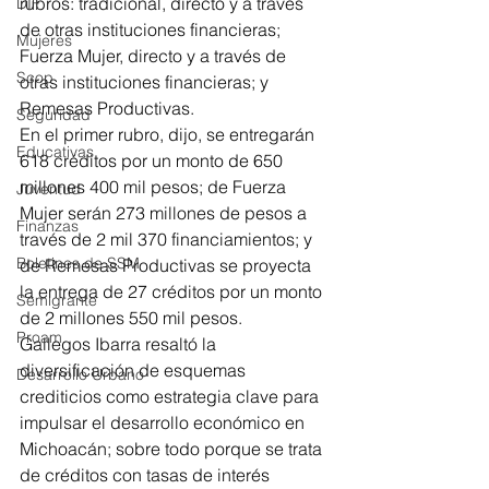
rubros: tradicional, directo y a través 
DIF
de otras instituciones financieras; 
Mujeres
Fuerza Mujer, directo y a través de 
Scop
otras instituciones financieras; y 
Remesas Productivas. 
Seguridad
En el primer rubro, dijo, se entregarán 
Educativas
618 créditos por un monto de 650 
millones 400 mil pesos; de Fuerza 
Juventud
Mujer serán 273 millones de pesos a 
Finanzas
través de 2 mil 370 financiamientos; y 
Boletines de SSM
de Remesas Productivas se proyecta 
la entrega de 27 créditos por un monto 
Semigrante
de 2 millones 550 mil pesos. 
Proam
Gallegos Ibarra resaltó la 
diversificación de esquemas 
Desarrollo Urbano
crediticios como estrategia clave para 
impulsar el desarrollo económico en 
Michoacán; sobre todo porque se trata 
de créditos con tasas de interés 