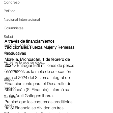
Congreso
Política
Nacional Internacional
Columnistas
Salud
A través de financiamientos 
Reporte Urbano
tradicionales, Fuerza Mujer y Remesas 
Productivas
Elecciones
Morelia, Michoacán, 1 de febrero de 
Así se ve lo que se dice...
2024.- 
Entregar 926 millones de pesos 
Gobernador
en créditos es la meta de colocación 
para el 2024 del Sistema Integral de 
Segob
Financiamiento para el Desarrollo de 
Sedeco
Michoacán (Sí Financia), informó su 
titular Areli Gallegos Ibarra.
Turismo
Precisó que los esquemas crediticios 
Sader
de Sí Financia se dividen en tres 