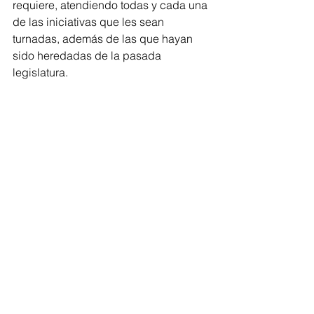
requiere, atendiendo todas y cada una 
de las iniciativas que les sean 
turnadas, además de las que hayan 
sido heredadas de la pasada 
legislatura.
Las diputadas estuvieron 
acompañadas por los representantes 
de las titulares del Sistema DIF tanto 
estatal como municipal, integrantes 
del Ayuntamiento de Hidalgo, 
Michoacán, liderazgos partidistas y 
miembros de diversas asociaciones 
civiles, ante quienes refrendaron su 
compromiso para legislar en el 
fortalecimiento de la estructura familiar.
Congreso