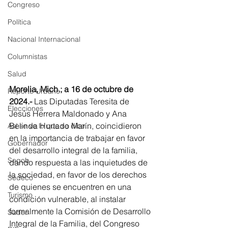
Congreso
Política
Nacional Internacional
Columnistas
Salud
Morelia, Mich.; a 16 de octubre de 
Reporte Urbano
2024.- 
Las Diputadas Teresita de 
Elecciones
Jesús Herrera Maldonado y Ana 
Belinda Hurtado Marín, coincidieron 
Así se ve lo que se dice...
en la importancia de trabajar en favor 
Gobernador
del desarrollo integral de la familia, 
Segob
dando respuesta a las inquietudes de 
la sociedad, en favor de los derechos 
Sedeco
de quienes se encuentren en una 
Turismo
condición vulnerable, al instalar 
formalmente la Comisión de Desarrollo 
Sader
Integral de la Familia, del Congreso 