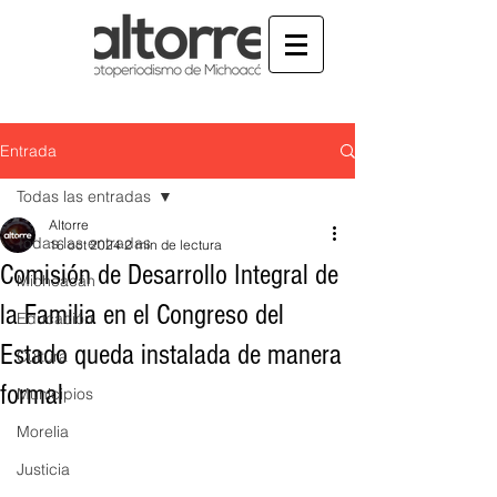
Entrada
Todas las entradas
Altorre
Todas las entradas
16 oct 2024
2 min de lectura
Comisión de Desarrollo Integral de
Michoacán
la Familia en el Congreso del
Educación
Estado queda instalada de manera
Cultura
formal
Municipios
Morelia
Justicia