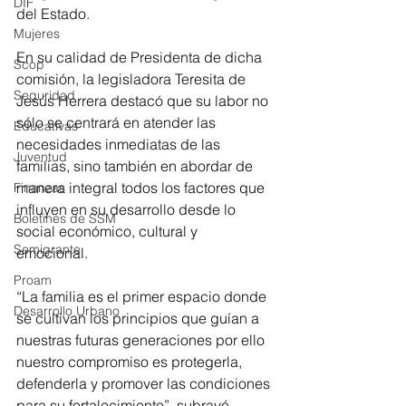
DIF
del Estado.
Mujeres
En su calidad de Presidenta de dicha 
Scop
comisión, la legisladora Teresita de 
Seguridad
Jesús Herrera destacó que su labor no 
sólo se centrará en atender las 
Educativas
necesidades inmediatas de las 
Juventud
familias, sino también en abordar de 
manera integral todos los factores que 
Finanzas
influyen en su desarrollo desde lo 
Boletines de SSM
social económico, cultural y 
Semigrante
emocional. 
Proam
“La familia es el primer espacio donde 
Desarrollo Urbano
se cultivan los principios que guían a 
nuestras futuras generaciones por ello 
nuestro compromiso es protegerla, 
defenderla y promover las condiciones 
para su fortalecimiento”, subrayó.