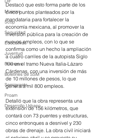
DIF
Destacó que esto forma parte de los 
Mujeres
cinco puntos planteados por la 
mandataria para fortalecer la 
Scop
economía mexicana, al promover la 
Seguridad
inversión pública para la creación de 
nuevos empleos, con lo que se 
Educativas
confirma como un hecho la ampliación 
Juventud
a cuatro carriles de la autopista Siglo 
XXI en el tramo Nueva Italia-Lázaro 
Finanzas
Cárdenas, con una inversión de más 
Boletines de SSM
de 10 millones de pesos, lo que 
Semigrante
generará mil 800 empleos. 
Proam
Detalló que la obra representa una 
Desarrollo Urbano
extensión de 156 kilómetros, que 
contará con 73 puentes y estructuras, 
cinco entronques a desnivel y 230 
obras de drenaje. La obra civil iniciará 
el próximo abril y se proyecta su 