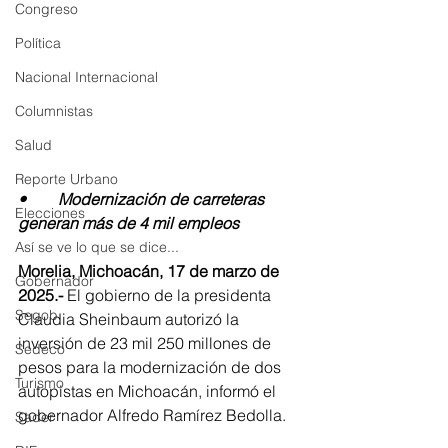
Congreso
Política
Nacional Internacional
Columnistas
Salud
Reporte Urbano
•	Modernización de carreteras 
Elecciones
generan más de 4 mil empleos
Así se ve lo que se dice...
Morelia, Michoacán, 17 de marzo de 
Gobernador
2025.- 
El gobierno de la presidenta 
Segob
Claudia Sheinbaum autorizó la 
inversión de 23 mil 250 millones de 
Sedeco
pesos para la modernización de dos 
Turismo
autopistas en Michoacán, informó el 
gobernador Alfredo Ramírez Bedolla.
Sader