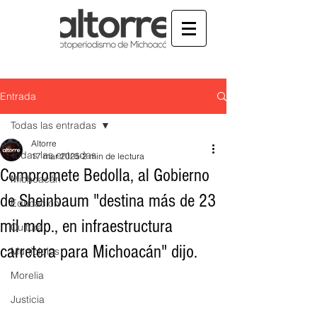
Entrada
Todas las entradas
Altorre
Todas las entradas
17 mar 2025
2 min de lectura
Compromete Bedolla, al Gobierno
Michoacán
de Sheinbaum "destina más de 23
Educación
mil mdp., en infraestructura
Cultura
carretera para Michoacán" dijo.
Municipios
Morelia
Justicia