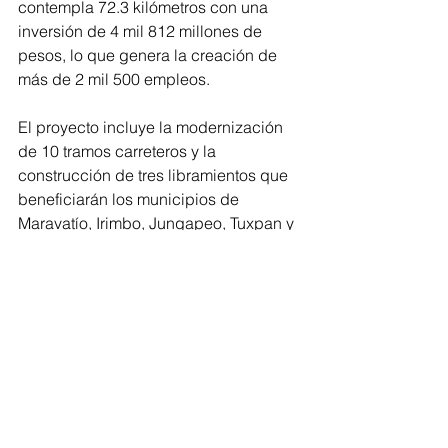
contempla 72.3 kilómetros con una 
inversión de 4 mil 812 millones de 
pesos, lo que genera la creación de 
más de 2 mil 500 empleos. 
El proyecto incluye la modernización 
de 10 tramos carreteros y la 
construcción de tres libramientos que 
beneficiarán los municipios de 
Maravatío, Irimbo, Jungapeo, Tuxpan y 
Zitácuaro. Estas obras mejorarán la 
seguridad vial y reducirán 40 minutos 
el tiempo de traslado, se prevé su 
conclusión en el primer trimestre de 
2027. 
Agregó que esta obra considera 
también la construcción del 
distribuidor vial acceso Zitácuaro, en 