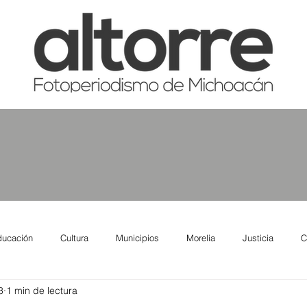
ducación
Cultura
Municipios
Morelia
Justicia
C
3
1 min de lectura
tas
Salud
Reporte Urbano
Elecciones
Así se ve lo qu