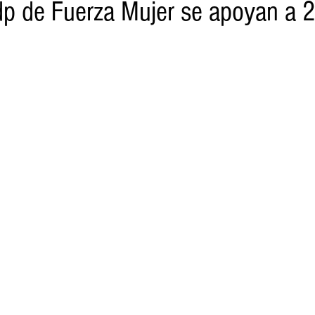
 de Fuerza Mujer se apoyan a 2
o
Turismo
Sader
DIF
Mujeres
Scop
Segu
nes de SSM
Semigrante
Proam
Desarrollo Urbano