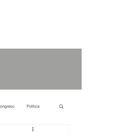
ongreso
Política
e se dice...