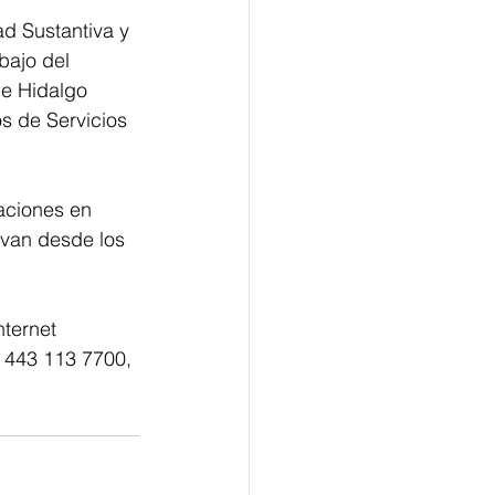
d Sustantiva y 
bajo del 
e Hidalgo 
s de Servicios 
aciones en 
 van desde los 
nternet 
 443 113 7700, 