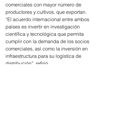
comerciales con mayor número de 
productores y cultivos, que exportan. 
“El acuerdo internacional entre ambos 
países es invertir en investigación 
científica y tecnológica que permita 
cumplir con la demanda de los socios 
comerciales, así como la inversión en 
infraestructura para su logística de 
distribución”, refirió. 
Mientras que, Cuauhtémoc Ramírez 
Romero presidente de la Asociación 
Mexicana de Secretarios de Desarrollo 
Agropecuario (Amsda) y secretario de 
Agricultura del Estado de Michoacán, 
resaltó que el acuerdo que se 
desarrolla desde 1993 en nuestro país, 
fortalece los lazos comerciales en una 
relación entre los estados y provincias 