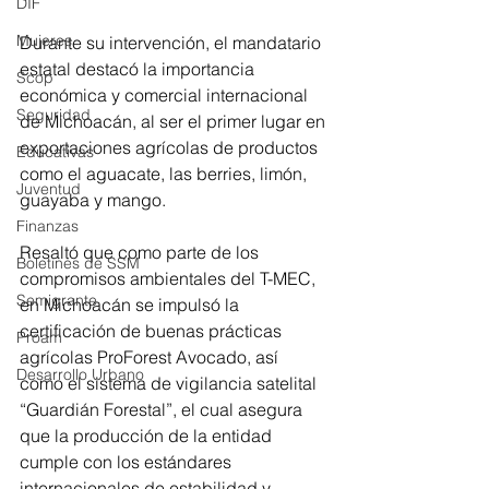
DIF
Mujeres
Durante su intervención, el mandatario 
estatal destacó la importancia 
Scop
económica y comercial internacional 
Seguridad
de Michoacán, al ser el primer lugar en 
exportaciones agrícolas de productos 
Educativas
como el aguacate, las berries, limón, 
Juventud
guayaba y mango. 
Finanzas
Resaltó que como parte de los 
Boletines de SSM
compromisos ambientales del T-MEC, 
Semigrante
en Michoacán se impulsó la 
certificación de buenas prácticas 
Proam
agrícolas ProForest Avocado, así 
Desarrollo Urbano
como el sistema de vigilancia satelital 
“Guardián Forestal”, el cual asegura 
que la producción de la entidad 
cumple con los estándares 
internacionales de estabilidad y 