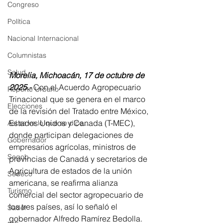
Congreso
Política
Nacional Internacional
Columnistas
Salud
Morelia, Michoacán, 17 de octubre de 
2025.-
 Con el Acuerdo Agropecuario 
Reporte Urbano
Trinacional que se genera en el marco 
Elecciones
de la revisión del Tratado entre México, 
Estados Unidos y Canada (T-MEC), 
Así se ve lo que se dice...
donde participan delegaciones de 
Gobernador
empresarios agrícolas, ministros de 
Segob
provincias de Canadá y secretarios de 
Agricultura de estados de la unión 
Sedeco
americana, se reafirma alianza 
Turismo
comercial del sector agropecuario de 
los tres países, así lo señaló el 
Sader
gobernador Alfredo Ramírez Bedolla. 