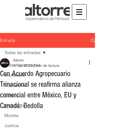
Entrada
Todas las entradas
Altorre
Todas las entradas
17 oct 2025
2 min de lectura
Con Acuerdo Agropecuario
Michoacán
Trinacional se reafirma alianza
Educación
comercial entre México, EU y
Cultura
Canadá: Bedolla
Municipios
Morelia
Justicia