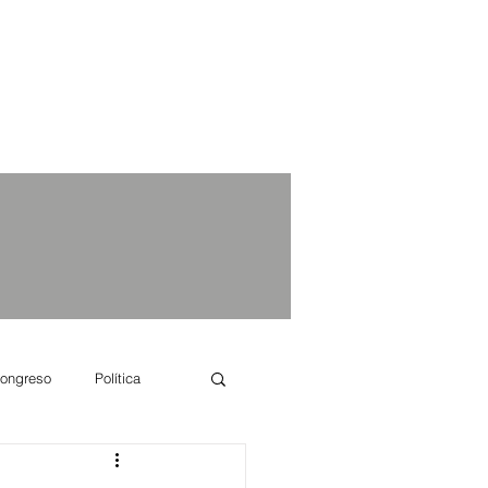
ongreso
Política
e se dice...