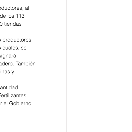
ductores, al 
de los 113 
0 tiendas 
s productores 
 cuales, se 
signará 
adero. También 
inas y 
antidad 
ertilizantes 
r el Gobierno 