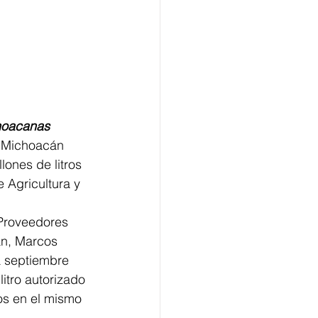
choacanas
e Michoacán 
ones de litros 
e Agricultura y 
 Proveedores 
an, Marcos 
a septiembre 
itro autorizado 
os en el mismo 