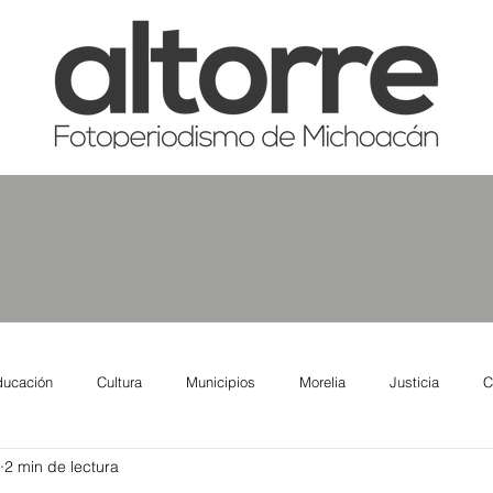
ducación
Cultura
Municipios
Morelia
Justicia
C
2 min de lectura
tas
Salud
Reporte Urbano
Elecciones
Así se ve lo qu