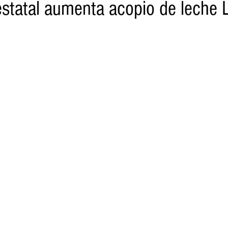
statal aumenta acopio de leche 
o
Turismo
Sader
DIF
Mujeres
Scop
Segu
nes de SSM
Semigrante
Proam
Desarrollo Urbano