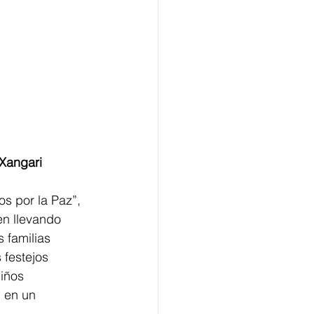
 Xangari
s por la Paz”, 
en llevando 
 familias 
 festejos 
iños 
, en un 