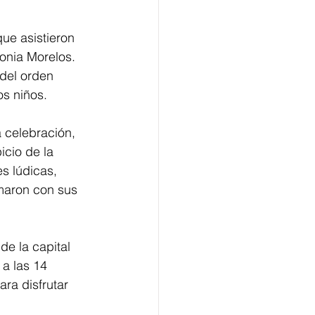
que asistieron 
lonia Morelos. 
del orden 
os niños.
a celebración, 
icio de la 
s lúdicas, 
umaron con sus 
de la capital 
a las 14 
ra disfrutar 