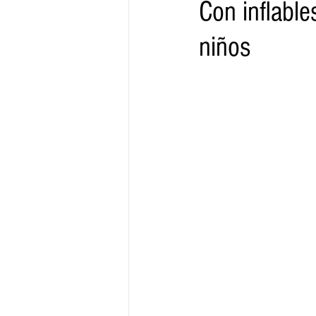
Con inflable
niños
Gobernador
Segob
Sedec
Juventud
Finanzas
Boleti