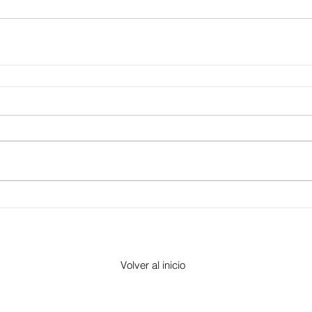
Volver al inicio
​Morelia, Michoacán -
contacto@altorre.com