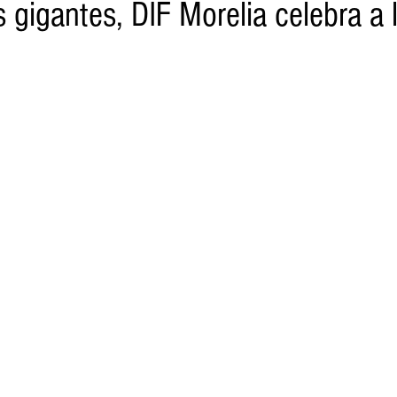
s gigantes, DIF Morelia celebra a 
o
Turismo
Sader
DIF
Mujeres
Scop
Segu
nes de SSM
Semigrante
Proam
Desarrollo Urbano