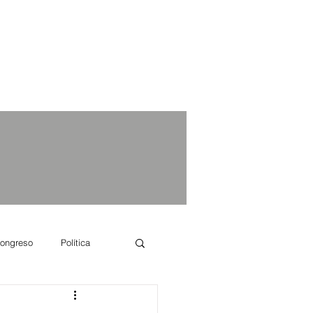
ongreso
Política
e se dice...