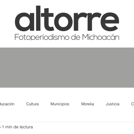
ducación
Cultura
Municipios
Morelia
Justicia
C
5
1 min de lectura
tas
Salud
Reporte Urbano
Elecciones
Así se ve lo qu