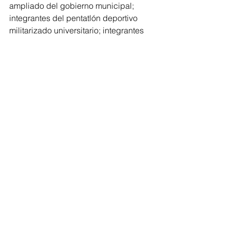
ampliado del gobierno municipal; 
integrantes del pentatlón deportivo 
militarizado universitario; integrantes 
del Consejo Ciudadano y la Unidad 
de Rescate Morelia.
Morelia
Comentarios
Escribir un comentario...
Volver al inicio