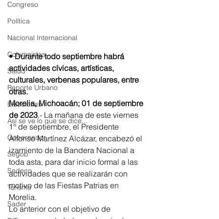
Congreso
Política
Nacional Internacional
Columnistas
• Durante todo septiembre habrá 
actividades cívicas, artísticas, 
Salud
culturales, verbenas populares, entre 
Reporte Urbano
otras.
Morelia, Michoacán; 01 de septiembre 
Elecciones
de 2023
.- La mañana de este viernes 
Así se ve lo que se dice...
1° de septiembre, el Presidente 
Gobernador
Alfonso Martínez Alcázar, encabezó el 
izamiento de la Bandera Nacional a 
Segob
toda asta, para dar inicio formal a las 
Sedeco
actividades que se realizarán con 
motivo de las Fiestas Patrias en 
Turismo
Morelia.
Sader
Lo anterior con el objetivo de  