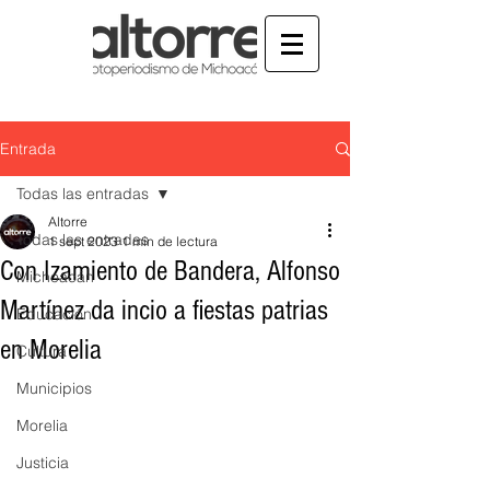
Entrada
Todas las entradas
Altorre
Todas las entradas
1 sept 2023
1 min de lectura
Con Izamiento de Bandera, Alfonso
Michoacán
Martínez da incio a fiestas patrias
Educación
en Morelia
Cultura
Municipios
Morelia
Justicia