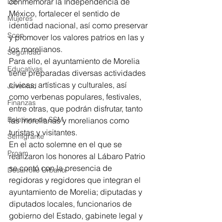
conmemorar la Independencia de 
DIF
México, fortalecer el sentido de 
Mujeres
identidad nacional, así como preservar 
Scop
y promover los valores patrios en las y 
los morelianos.
Seguridad
Para ello, el ayuntamiento de Morelia 
Educativas
tiene preparadas diversas actividades 
cívicas, artísticas y culturales, así 
Juventud
como verbenas populares, festivales, 
Finanzas
entre otras, que podrán disfrutar, tanto 
Boletines de SSM
las morelianas y morelianos como 
turistas y visitantes.
Semigrante
En el acto solemne en el que se 
Proam
realizaron los honores al Lábaro Patrio 
se contó con la presencia de 
Desarrollo Urbano
regidoras y regidores que integran el 
ayuntamiento de Morelia; diputadas y 
diputados locales, funcionarios de 
gobierno del Estado, gabinete legal y 