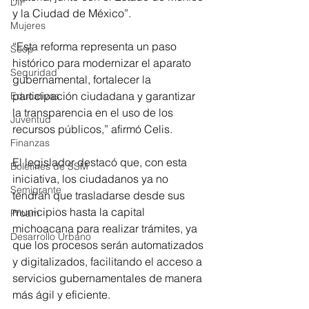
DIF
y la Ciudad de México”.
Mujeres
“Esta reforma representa un paso 
Scop
histórico para modernizar el aparato 
Seguridad
gubernamental, fortalecer la 
participación ciudadana y garantizar 
Educativas
la transparencia en el uso de los 
Juventud
recursos públicos,” afirmó Celis.
Finanzas
El legislador destacó que, con esta 
Boletines de SSM
iniciativa, los ciudadanos ya no 
Semigrante
tendrán que trasladarse desde sus 
municipios hasta la capital 
Proam
michoacana para realizar trámites, ya 
Desarrollo Urbano
que los procesos serán automatizados 
y digitalizados, facilitando el acceso a 
servicios gubernamentales de manera 
más ágil y eficiente.