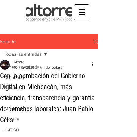
Entrada
Todas las entradas
Altorre
Todas las entradas
10 mar 2025
2 min de lectura
Con la aprobación del Gobierno
Michoacán
Digital en Michoacán, más
Educación
eficiencia, transparencia y garantía
Cultura
de derechos laborales: Juan Pablo
Municipios
Celis
Morelia
Justicia