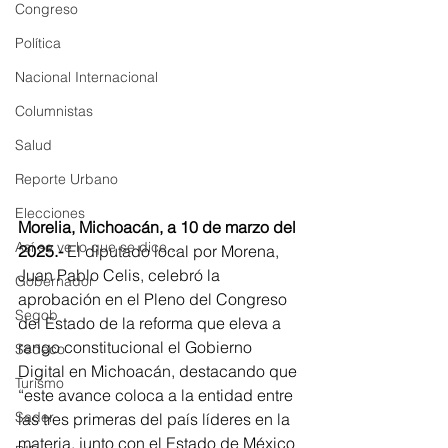
Congreso
Política
Nacional Internacional
Columnistas
Salud
Reporte Urbano
Elecciones
Morelia, Michoacán, a 10 de marzo del 
Así se ve lo que se dice...
2025.-
 El diputado local por Morena, 
Juan Pablo Celis, celebró la 
Gobernador
aprobación en el Pleno del Congreso 
Segob
del Estado de la reforma que eleva a 
rango constitucional el Gobierno 
Sedeco
Digital en Michoacán, destacando que 
Turismo
“este avance coloca a la entidad entre 
Sader
las tres primeras del país líderes en la 
materia, junto con el Estado de México 