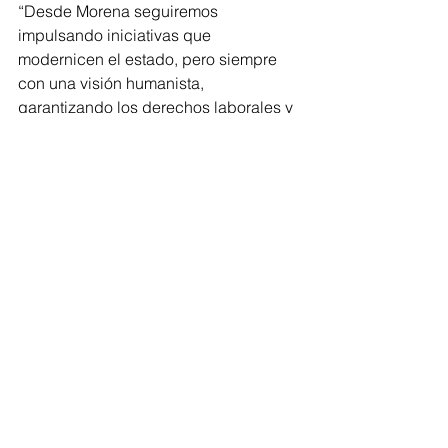
“Desde Morena seguiremos 
impulsando iniciativas que 
modernicen el estado, pero siempre 
con una visión humanista, 
garantizando los derechos laborales y 
poniendo en el centro a las y los 
michoacanos", concluyó el diputado.
Con esta acción, Michoacán se 
posiciona como un referente nacional 
en materia de digitalización 
gubernamental, reafirmando el 
compromiso de la Cuarta 
Transformación con la transparencia y 
la eficiencia.
Congreso