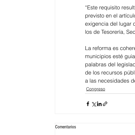
“Este requisito resul
previsto en el artíc
exigencia del lugar
los de Tesorería, Se
La reforma es cohere
municipios esté guiad
palabras del legislad
de los recursos púb
a las necesidades d
Congreso
Comentarios