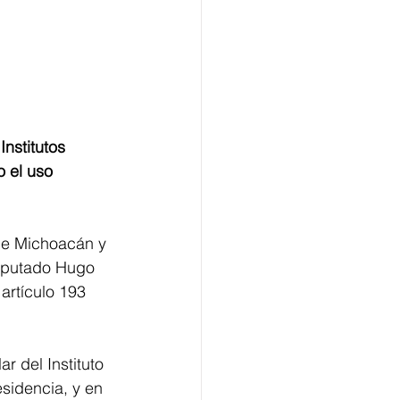
nstitutos 
 el uso 
de Michoacán y 
diputado Hugo 
artículo 193 
r del Instituto 
sidencia, y en 