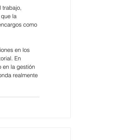
 trabajo, 
 que la 
 encargos como 
iones en los 
orial. En 
o en la gestión 
ponda realmente 