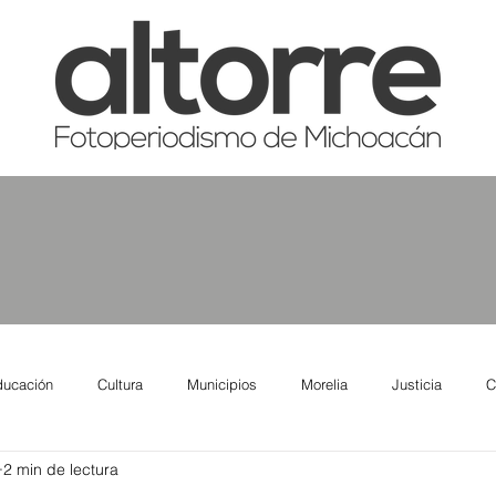
ducación
Cultura
Municipios
Morelia
Justicia
C
2 min de lectura
tas
Salud
Reporte Urbano
Elecciones
Así se ve lo qu