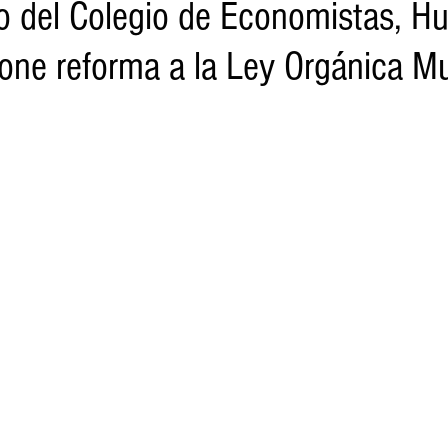
o del Colegio de Economistas, H
one reforma a la Ley Orgánica Mu
o
Turismo
Sader
DIF
Mujeres
Scop
Segu
nes de SSM
Semigrante
Proam
Desarrollo Urbano