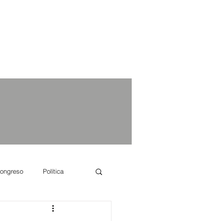
ongreso
Política
e se dice...