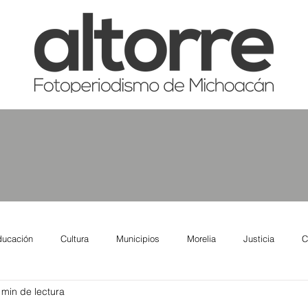
ducación
Cultura
Municipios
Morelia
Justicia
C
 min de lectura
tas
Salud
Reporte Urbano
Elecciones
Así se ve lo qu