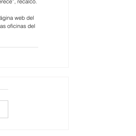
erece”, recalcó.
ágina web del 
s oficinas del 