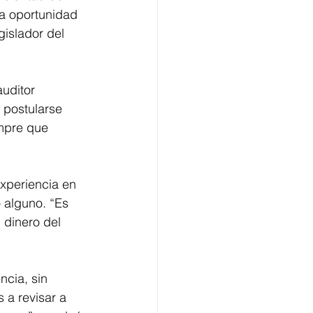
na oportunidad 
gislador del 
uditor 
 postularse 
mpre que 
experiencia en 
 alguno. “Es 
 dinero del 
ncia, sin 
a revisar a 