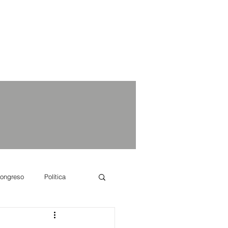
ongreso
Política
e se dice...