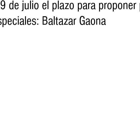
9 de julio el plazo para proponer 
speciales: Baltazar Gaona
o
Turismo
Sader
DIF
Mujeres
Scop
Segu
nes de SSM
Semigrante
Proam
Desarrollo Urbano