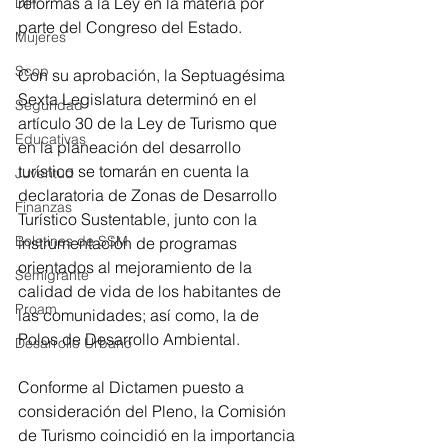
reformas a la Ley en la materia por 
DIF
parte del Congreso del Estado.
Mujeres
Scop
Con su aprobación, la Septuagésima 
Sexta Legislatura determinó en el 
Seguridad
artículo 30 de la Ley de Turismo que 
Educativas
en la planeación del desarrollo 
turístico se tomarán en cuenta la 
Juventud
declaratoria de Zonas de Desarrollo 
Finanzas
Turístico Sustentable, junto con la 
Boletines de SSM
instrumentación de programas 
orientados al mejoramiento de la 
Semigrante
calidad de vida de los habitantes de 
Proam
las comunidades; así como, la de 
Polos de Desarrollo Ambiental. 
Desarrollo Urbano
Conforme al Dictamen puesto a 
consideración del Pleno, la Comisión 
de Turismo coincidió en la importancia 