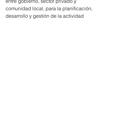
entre gobierno, sector privado y 
comunidad local, para la planificación, 
desarrollo y gestión de la actividad 
turística en la zona, con el objetivo de 
minimizar los impactos negativos y 
maximizar los beneficios”, se definió 
en el dictamen.
Ante ello, deberán implementarse 
medidas para reducir el impacto 
ambiental del turismo, como la gestión 
de residuos, el uso eficiente del agua 
y la energía, la protección de la 
biodiversidad, entre otros; así como 
fomentar prácticas turísticas 
sostenibles entre los visitantes, como 
el uso de transporte público, el 
consumo de productos locales, el 
respeto por la cultura y tradiciones 