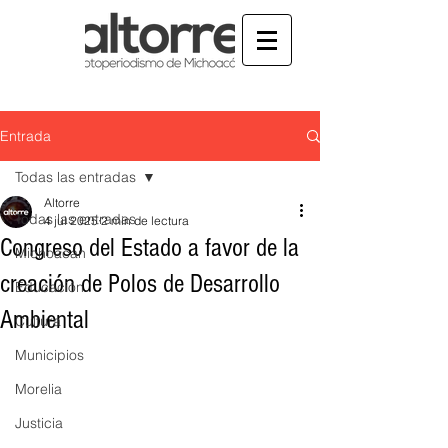
Entrada
Todas las entradas
Altorre
Todas las entradas
4 jul 2025
2 min de lectura
Congreso del Estado a favor de la
Michoacán
creación de Polos de Desarrollo
Educación
Ambiental
Cultura
Municipios
Morelia
Justicia