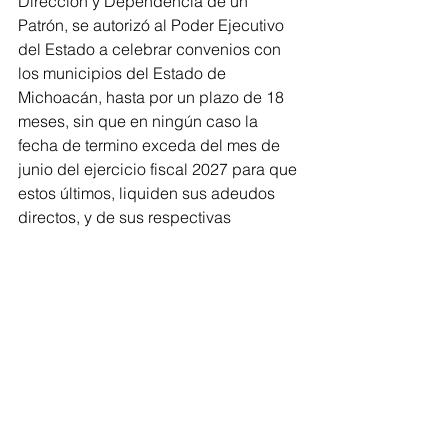
Dirección y Dependencia de un 
Patrón, se autorizó al Poder Ejecutivo 
del Estado a celebrar convenios con 
los municipios del Estado de 
Michoacán, hasta por un plazo de 18 
meses, sin que en ningún caso la 
fecha de termino exceda del mes de 
junio del ejercicio fiscal 2027 para que 
estos últimos, liquiden sus adeudos 
directos, y de sus respectivas 
entidades paramunicipales de manera 
solidaria. 
El Pleno del Poder Legislativo también 
votó a favor del Décimo tercero, un 
subsidio a la cuota de los derechos de 
pago por concepto de expedición de 
licencias del servicio de transporte 
público y especializado, con el 