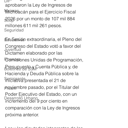
DIF
aprobaron la Ley de Ingresos de 
Mujeres
Michoacán para el Ejercicio Fiscal 
2026 por un monto de 107 mil 884 
Scop
millones 611 mil 261 pesos.
Seguridad
En Sesión extraordinaria, el Pleno del 
Educativas
Congreso del Estado votó a favor del 
Juventud
Dictamen elaborado por las 
Finanzas
Comisiones Unidas de Programación, 
Presupuesto y Cuenta Pública y, de 
Boletines de SSM
Hacienda y Deuda Pública sobre la 
Semigrante
iniciativa presentada el 21 de 
noviembre pasado, por el Titular del 
Proam
Poder Ejecutivo del Estado, con un 
Desarrollo Urbano
incremento del 9 por ciento en 
comparación con la Ley de Ingresos 
próxima anterior.