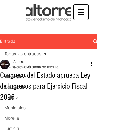
Entrada
Todas las entradas
Altorre
Todas las entradas
8 dic 2025
3 min de lectura
Congreso del Estado aprueba Ley
Michoacán
de Ingresos para Ejercicio Fiscal
Educación
2026
Cultura
Municipios
Morelia
Justicia