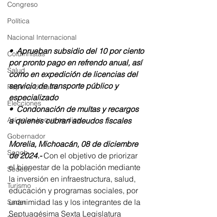
Congreso
Política
Nacional Internacional
•⁠  ⁠Aprueban subsidio del 10 por ciento 
Columnistas
por pronto pago en refrendo anual, así 
Salud
como en expedición de licencias del 
servicio de transporte público y 
Reporte Urbano
especializado 
Elecciones
•⁠  ⁠Condonación de multas y recargos 
Así se ve lo que se dice...
a quienes cubran adeudos fiscales
Gobernador
Morelia, Michoacán, 08 de diciembre 
Segob
de 2024.- 
Con el objetivo de priorizar 
el bienestar de la población mediante 
Sedeco
la inversión en infraestructura, salud, 
Turismo
educación y programas sociales, por 
unanimidad las y los integrantes de la 
Sader
Septuagésima Sexta Legislatura 