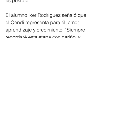
es posible. 
El alumno Iker Rodríguez señaló que 
el Cendi representa para él, amor, 
aprendizaje y crecimiento. “Siempre 
recordaré esta etapa con cariño, y 
agradecimiento”. 
El proyecto Cendi desde su creación 
en el 2004, ha consolidado una 
política educativa y social que atiende 
de manera sostenida a más de 2000 
familias, cada año. Actualmente, este 
sistema se integra por 11 centros 
educativos distribuidos 
estratégicamente en 8 municipios del 
estado, en Apatzingán, Jacona, La 
Piedad Morelia, Los Reyes, Uruapan, 
Zacapu y Zamora.