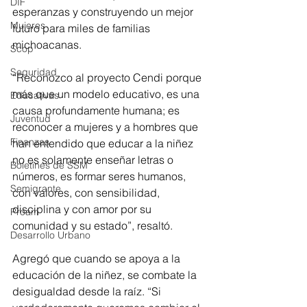
DIF
esperanzas y construyendo un mejor 
Mujeres
futuro para miles de familias 
michoacanas. 
Scop
Seguridad
“Reconozco al proyecto Cendi porque 
más que un modelo educativo, es una 
Educativas
causa profundamente humana; es 
Juventud
reconocer a mujeres y a hombres que 
Finanzas
han entendido que educar a la niñez 
no es solamente enseñar letras o 
Boletines de SSM
números, es formar seres humanos, 
Semigrante
con valores, con sensibilidad, 
disciplina y con amor por su 
Proam
comunidad y su estado”, resaltó.
Desarrollo Urbano
Agregó que cuando se apoya a la 
educación de la niñez, se combate la 
desigualdad desde la raíz. “Si 