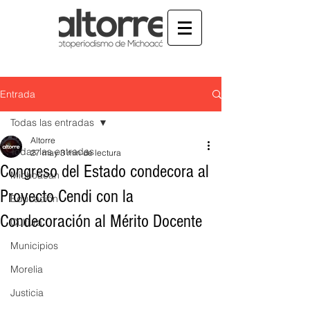
Entrada
Todas las entradas
Altorre
Todas las entradas
27 may
3 min de lectura
Congreso del Estado condecora al
Michoacán
Proyecto Cendi con la
Educación
Condecoración al Mérito Docente
Cultura
Municipios
Morelia
Justicia