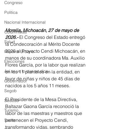
Congreso
Política
Nacional Internacional
Morelia, Michoacán, 27 de mayo de 
Columnistas
2026.-
 El Congreso del Estado entregó 
Salud
la Condecoración al Mérito Docente 
2026 al Proyecto Cendi Michoacán, en 
Reporte Urbano
manos de su coordinadora Ma. Auxilio 
Elecciones
Flores García, por la labor que realizan 
Así se ve lo que se dice...
en los 11 planteles en la entidad, en 
favor de niñas y niños de 45 días de 
Gobernador
nacidos a los 5 años 11 meses.
Segob
El Presidente de la Mesa Directiva, 
Sedeco
Baltazar Gaona García reconoció la 
Turismo
labor de las maestras y maestros que 
pertenecen el Proyecto Cendi, 
Sader
transformando vidas, sembrando 