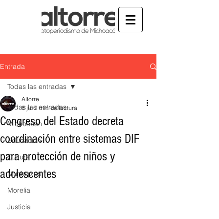
Entrada
Todas las entradas
Altorre
Todas las entradas
8 jul
2 min de lectura
Congreso del Estado decreta
Michoacán
coordinación entre sistemas DIF
Educación
para protección de niños y
Cultura
adolescentes
Municipios
Morelia
Justicia