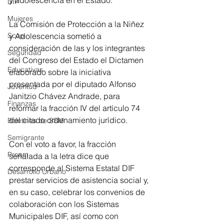
DIF
Mujeres
La Comisión de Protección a la Niñez 
y Adolescencia sometió a 
Scop
consideración de las y los integrantes 
Seguridad
del Congreso del Estado el Dictamen 
Educativas
elaborado sobre la iniciativa 
presentada por el diputado Alfonso 
Juventud
Janitzio Chávez Andrade, para 
Finanzas
reformar la fracción IV del artículo 74 
del citado ordenamiento jurídico.
Boletines de SSM
Semigrante
Con el voto a favor, la fracción 
Proam
señalada a la letra dice que 
corresponde al Sistema Estatal DIF 
Desarrollo Urbano
prestar servicios de asistencia social y, 
en su caso, celebrar los convenios de 
colaboración con los Sistemas 
Municipales DIF, así como con 