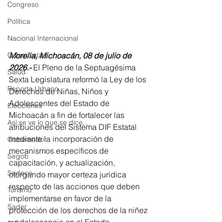
Congreso
Política
Nacional Internacional
Morelia, Michoacán, 08 de julio de 
Columnistas
2026.-
 El Pleno de la Septuagésima 
Salud
Sexta Legislatura reformó la Ley de los 
Reporte Urbano
Derechos de Niñas, Niños y 
Adolescentes del Estado de 
Elecciones
Michoacán a fin de fortalecer las 
Así se ve lo que se dice...
atribuciones del Sistema DIF Estatal 
mediante la incorporación de 
Gobernador
mecanismos específicos de 
Segob
capacitación, y actualización, 
Sedeco
otorgando mayor certeza jurídica 
respecto de las acciones que deben 
Turismo
implementarse en favor de la 
Sader
protección de los derechos de la niñez 
y adolescencia en el Estado.