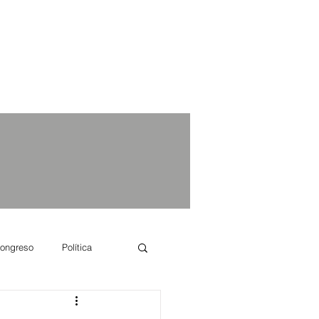
ongreso
Política
e se dice...