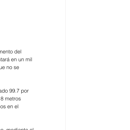
mento del 
tará en un mil 
ue no se 
ado 99.7 por 
18 metros 
os en el 
o, mediante el 