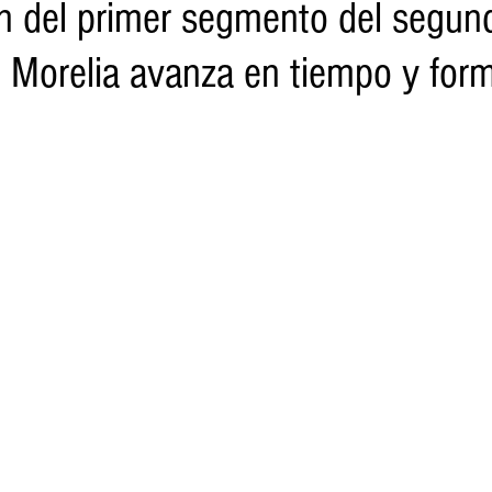
n del primer segmento del segund
e Morelia avanza en tiempo y for
o
Turismo
Sader
DIF
Mujeres
Scop
Segu
nes de SSM
Semigrante
Proam
Desarrollo Urbano