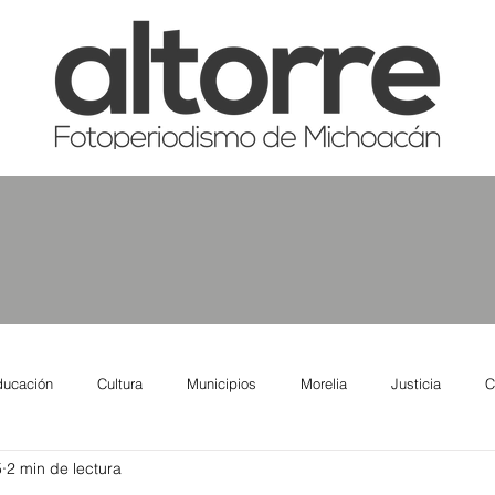
ducación
Cultura
Municipios
Morelia
Justicia
C
5
2 min de lectura
tas
Salud
Reporte Urbano
Elecciones
Así se ve lo qu